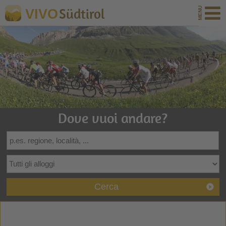
Südtirol
VIVO
Dove vuoi andare?
Cerca