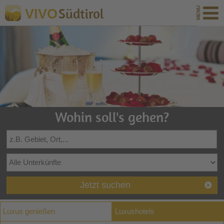
Südtirol
VIVO
Wohin soll's gehen?
Jetzt suchen
Luxus genießen
Luxushotels