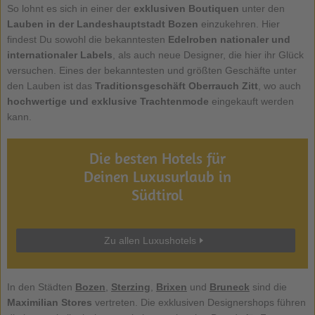
So lohnt es sich in einer der
exklusiven Boutiquen
unter den
Lauben in der Landeshauptstadt Bozen
einzukehren. Hier
findest Du sowohl die bekanntesten
Edelroben nationaler und
internationaler Labels
, als auch neue Designer, die hier ihr Glück
versuchen. Eines der bekanntesten und größten Geschäfte unter
den Lauben ist das
Traditionsgeschäft Oberrauch Zitt
, wo auch
hochwertige und exklusive Trachtenmode
eingekauft werden
kann.
Die besten Hotels für
Deinen Luxusurlaub in
Südtirol
Zu allen Luxushotels
In den Städten
Bozen
,
Sterzing
,
Brixen
und
Bruneck
sind die
Maximilian Stores
vertreten. Die exklusiven Designershops führen