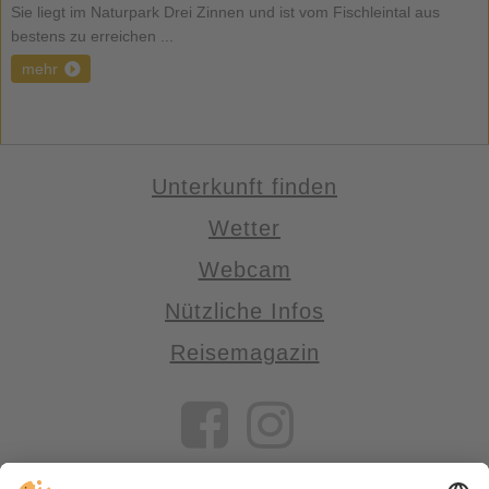
Sie liegt im Naturpark Drei Zinnen und ist vom Fischleintal aus
bestens zu erreichen ...
mehr
Unterkunft finden
Wetter
Webcam
Nützliche Infos
Reisemagazin