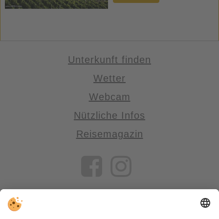
Unterkunft finden
Wetter
Webcam
Nützliche Infos
Reisemagazin