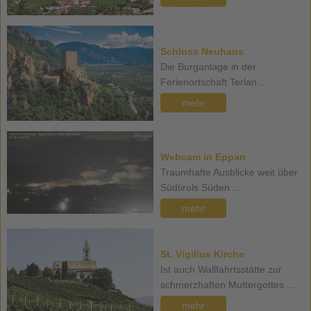
Schloss Neuhaus
Die Burganlage in der
Ferienortschaft Terlan ...
mehr
Webcam in Eppan
Traumhafte Ausblicke weit über
Südtirols Süden ...
mehr
St. Vigilius Kirche
Ist auch Wallfahrtsstätte zur
schmerzhaften Muttergottes ...
mehr