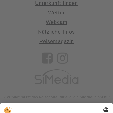
Unterkunft finden
Wetter
Webcam
Nützliche Infos
Reisemagazin
VIVOSüdtirol ist das Reiseportal für alle, die Südtirol nicht nur
besuchen, sondern wirklich erleben wollen – inklusive Tipps,
tollen Unterkünften und Angeboten.