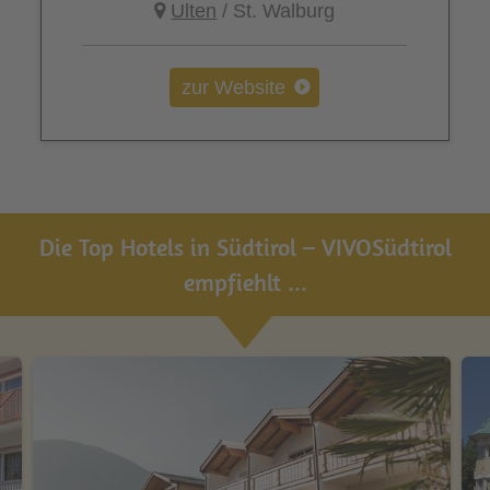
Ulten
/ St. Walburg
zur Website
Die Top Hotels in Südtirol – VIVOSüdtirol
empfiehlt ...