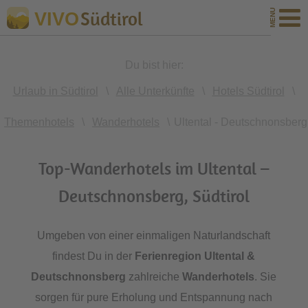
Südtirol
VIVO
Du bist hier:
Urlaub in Südtirol
\
Alle Unterkünfte
\
Hotels Südtirol
\
Themenhotels
\
Wanderhotels
\
Ultental - Deutschnonsberg
Top-Wanderhotels im Ultental –
Deutschnonsberg, Südtirol
Umgeben von einer einmaligen Naturlandschaft
findest Du in der
Ferienregion Ultental &
Deutschnonsberg
zahlreiche
Wanderhotels
. Sie
sorgen für pure Erholung und Entspannung nach