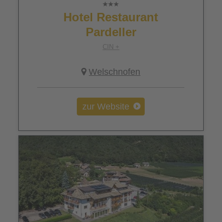
Hotel Restaurant
Pardeller
CIN +
Welschnofen
zur Website