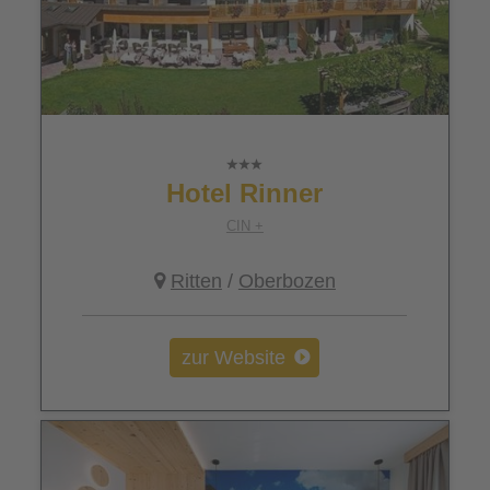
Hotel Rinner
CIN +
Ritten
/
Oberbozen
zur Website