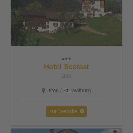
Hotel Seerast
CIN +
Ulten
/ St. Walburg
zur Website