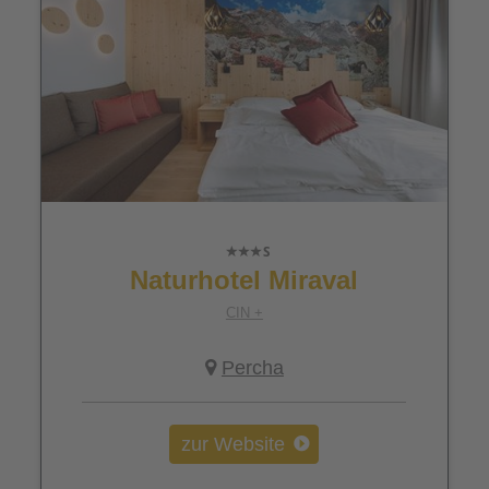
Naturhotel Miraval
CIN +
Percha
zur Website