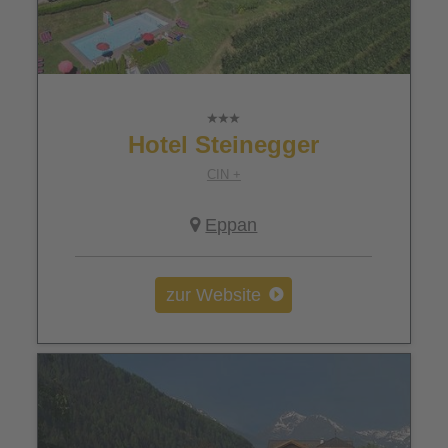
Hotel Steinegger
CIN +
Eppan
zur Website