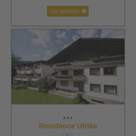
zur Website
Residence Ulrike
CIN +