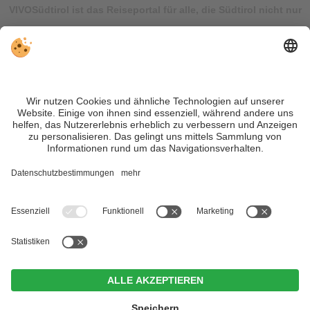
VIVOSüdtirol ist das Reiseportal für alle, die Südtirol nicht nur
besuchen, sondern wirklich erleben wollen – inklusive Tipps,
tollen Unterkünften und Angeboten.
Trotz genauer Arbeit und ständigem Aktualisieren der Inhalte,
können Fehler auftreten. Wir übernehmen keine Gewähr für
die Richtigkeit und Vollständigkeit aller Informationen.
Informieren Sie sich sicherheitshalber nochmals beim
Veranstalter vor Ort über die aktuellen Bedingungen.
Sitemap
|
Impressum
&
Datenschutz
|
Individuelle Cookie-
Einstellungen
| MwSt.-Nr. IT02365710215
Im Tiefenbrunn - Gardensuites