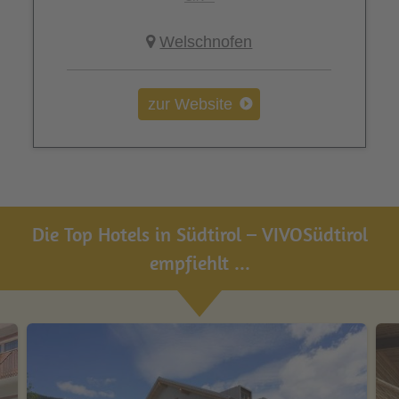
Welschnofen
zur Website
Die Top Hotels in Südtirol – VIVOSüdtirol
empfiehlt ...