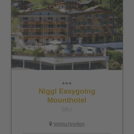
Niggl Easygoing
Mounthotel
CIN +
Welschnofen