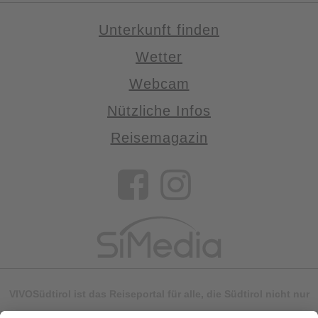
Unterkunft finden
Wetter
Webcam
Nützliche Infos
Reisemagazin
VIVOSüdtirol ist das Reiseportal für alle, die Südtirol nicht nur
besuchen, sondern wirklich erleben wollen – inklusive Tipps,