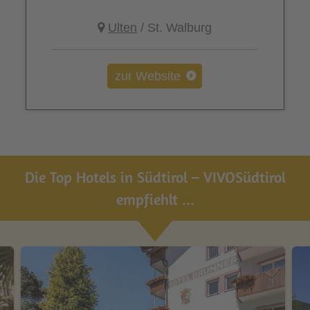
Ulten
/ St. Walburg
zur Website
Die Top Hotels in Südtirol – VIVOSüdtirol
empfiehlt ...