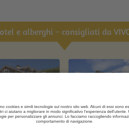
hotel e alberghi – consigliati da VIVO
otel Erika
Zin Park | alpine
suites & spa
N +
CIN +
Braies / Braies di Fuori