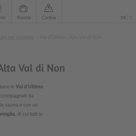
rte
Rivista
Cartina
DE
IT
tel per famiglie
\
Val d'Ultimo - Alta Val di Non
Alta Val di Non
ttano in
Val d'Ultimo
 accompagnati da
ella sauna o con un
amiglia
, di cui tutti si