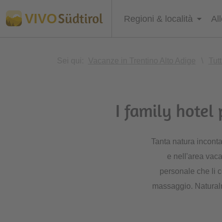
Südtirol
VIVO
Regioni & località
Al
Sei qui:
Vacanze in Trentino Alto Adige
\
Tutt
I family hotel
Tanta natura incont
e nell'area vaca
personale che li c
massaggio. Natural