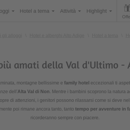
loggi
Hotel a tema
Attività
Highlight
Offe
i gli alloggi
\
Hotel e alberghi Alto Adige
\
Hotel a tema
\
Ho
 più amati della Val d'Ultimo - 
aminata, montagne bellissime e
family hotel
eccezionali ti aspe
nze dell'
Alta Val di Non
. Mentre i bambini scoprono la natura
opre di attenzioni, i genitori possono rilassarsi come si deve n
mente poi rimane ancora tanto, tanto
tempo per avventure in f
ricorderanno sempre con piacere.