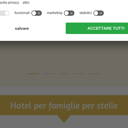
San Candido
al sito web
al sito web
Hotel per famiglie per stelle