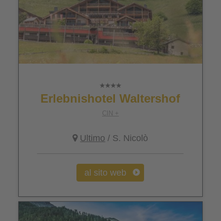
Erlebnishotel Waltershof
CIN +
Ultimo
/ S. Nicolò
al sito web