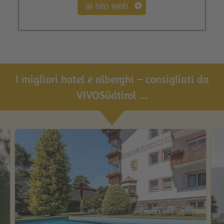
al sito web
I migliori hotel e alberghi – consigliati da
VIVOSüdtirol ...