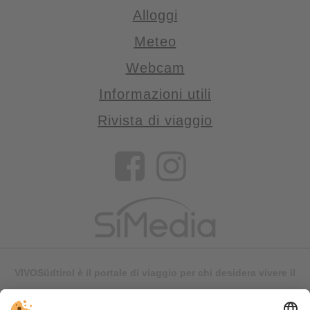
Alloggi
Meteo
Webcam
Informazioni utili
Rivista di viaggio
VIVOSüdtirol è il portale di viaggio per chi desidera vivere il
Trentino Alto Adige davvero – con consigli autentici, alloggi e