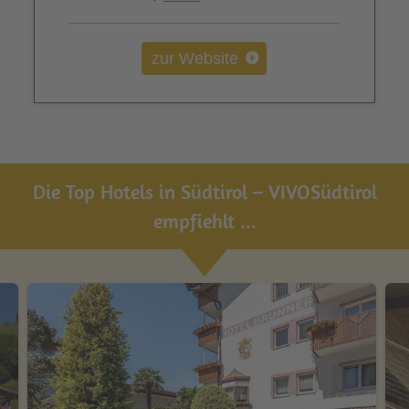
zur Website
Die Top Hotels in Südtirol – VIVOSüdtirol
empfiehlt ...