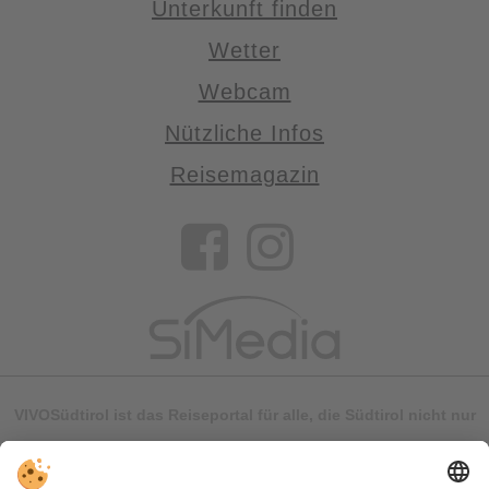
Unterkunft finden
Wetter
Webcam
Nützliche Infos
Reisemagazin
VIVOSüdtirol ist das Reiseportal für alle, die Südtirol nicht nur
besuchen, sondern wirklich erleben wollen – inklusive Tipps,
tollen Unterkünften und Angeboten.