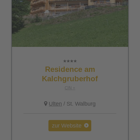
Residence am
Kalchgruberhof
CIN +
Ulten
/ St. Walburg
zur Website