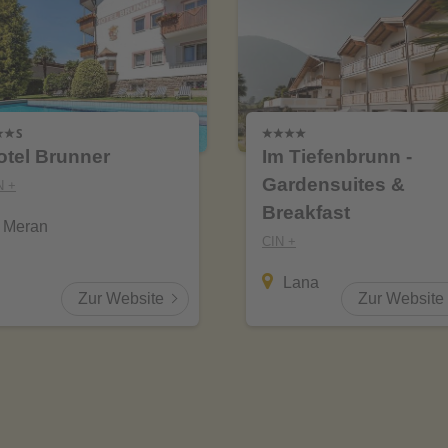
otel Brunner
Im Tiefenbrunn -
Gardensuites &
N +
Breakfast
Meran
CIN +
Lana
Zur Website
Zur Website