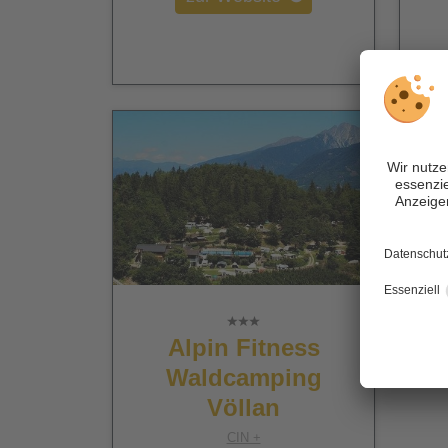
Alpin Fitness
Waldcamping
Völlan
CIN +