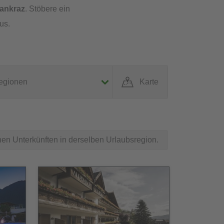
Pankraz
. Stöbere ein
us.
egionen
Karte
hen Unterkünften in derselben Urlaubsregion.