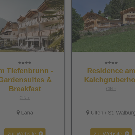
m Tiefenbrunn -
Residence a
Gardensuites &
Kalchgruberho
Breakfast
CIN +
CIN +
Lana
Ulten
/ St. Walbur
zur Website
zur Website