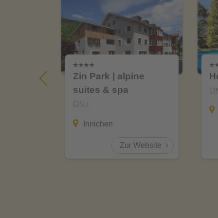
tlhof
Zin Park | alpine
H
suites & spa
CI
CIN +
Innichen
Website
Zur Website