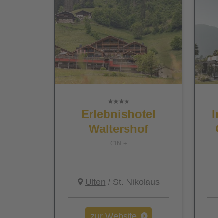
Erlebnishotel
I
Waltershof
CIN +
Ulten
/ St. Nikolaus
zur Website