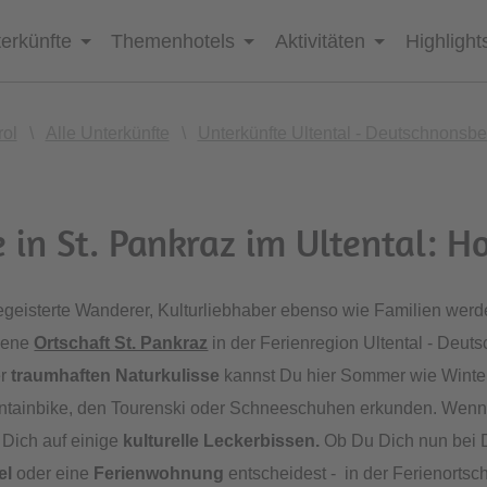
erkünfte
Themenhotels
Aktivitäten
Highlight
rol
\
Alle Unterkünfte
\
Unterkünfte Ultental - Deutschnonsbe
 in St. Pankraz im Ultental: H
egeisterte Wanderer, Kulturliebhaber ebenso wie Familien werd
gene
Ortschaft St. Pankraz
in der Ferienregion Ultental - Deut
er
traumhaften Naturkulisse
kannst Du hier Sommer wie Winte
ntainbike, den Tourenski oder Schneeschuhen erkunden. Wenn 
 Dich auf einige
kulturelle Leckerbissen.
Ob Du Dich nun bei D
el
oder eine
Ferienwohnung
entscheidest - in der Ferienortsc