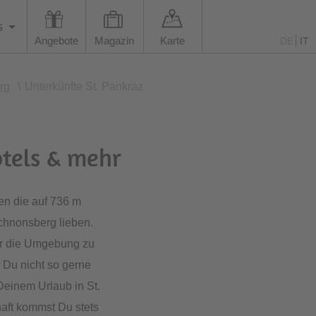
s
Angebote
Magazin
Karte
DE
IT
rg
\
Unterkünfte St. Pankraz
otels & mehr
en die auf 736 m
schnonsberg lieben.
r die Umgebung zu
Du nicht so gerne
einem Urlaub in St.
haft kommst Du stets