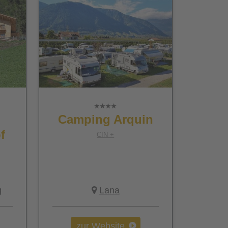
m
Camping Arquin
f
CIN +
g
Lana
zur Website