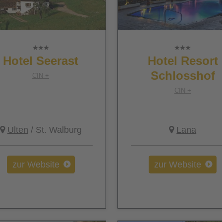
Hotel Seerast
Hotel Resort
Schlosshof
CIN +
CIN +
Ulten
/ St. Walburg
Lana
zur Website
zur Website