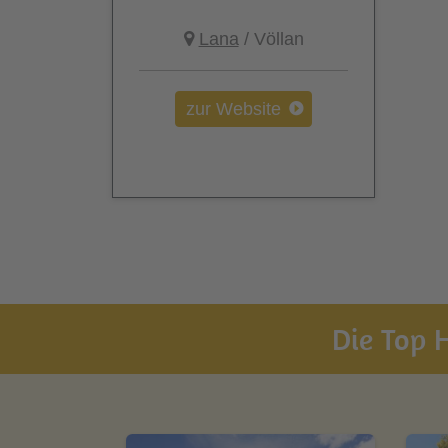
Lana
/ Völlan
zur Website
Die Top H