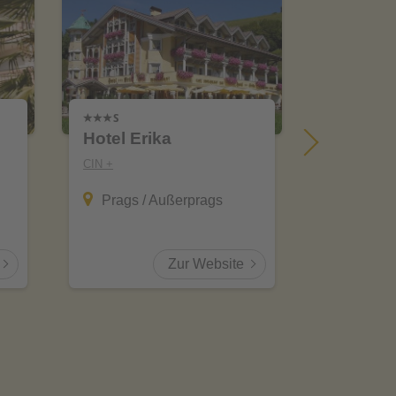
Hotel Erika
Naturhot
CIN +
CIN +
Prags / Außerprags
Innich
Zur Website