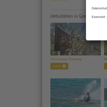
Aktivitäten in Graun im Vin
Vinschgau Radweg
M
mehr