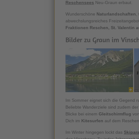
Reschensees
Neu-Graun erbaut.
Wunderschöne
Naturlandschaften
,
abwechslungsreiches Freizeitangebot 
Fraktionen Reschen, St. Valentin 
Bilder zu Graun im Vinsc
Im Sommer eignet sich die Gegend 
Beliebte Wanderziele sind zudem de
Blicke bei einem
Gleitschirmflug
von
Dich im
Kitesurfen
auf dem Reschen
Im Winter hingegen lockt das
Skipar
den Vinschgau. Zu jeder Jahreszeit i