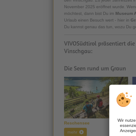
November 2025 eröffnet wurde. Wenn 
möchtest, dann bist Du im
Museum A
Urlaub einen Besuch wert - hier in
Gr
Du kannst genau das tun, wozu Du ge
VIVOSüdtirol präsentiert die
Vinschgau:
Die Seen rund um Graun
Reschensee
H
mehr