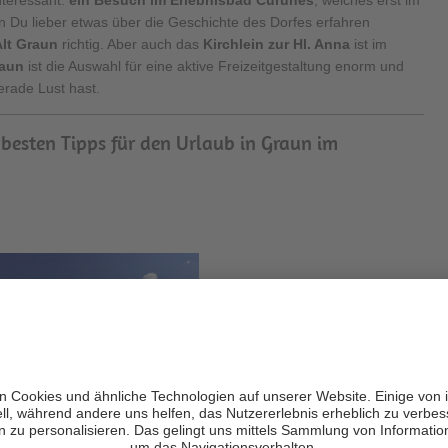
Du lieber etwas über die Geschichte des Dorfes erfahren
lt Graun
richtig. Aber auch das
Kirchlein zur Hl. Anna
ist im
aun
ist die Auswahl für eine aktive Freizeitgestaltung enorm und
rade Lust hast.
 besten Tipps für den Urlaub in Graun im
aidersee
mehr