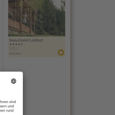
Naturhotel Leitlhof
CIN +
Innichen