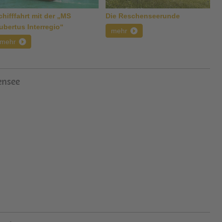
chifffahrt mit der „MS
Die Reschenseerunde
ubertus Interregio“
mehr
mehr
ensee