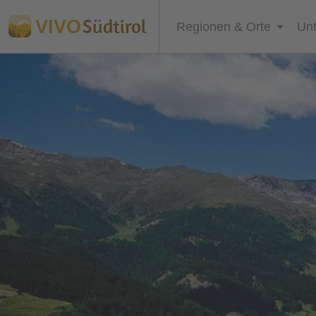
Südtirol
VIVO
Regionen & Orte
Unt