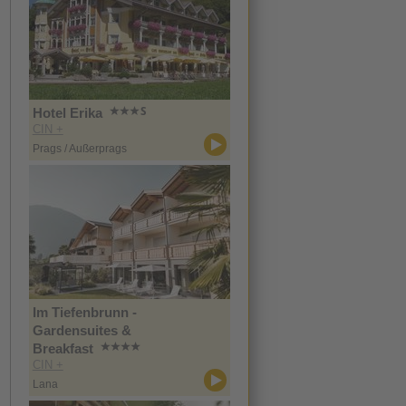
Hotel Erika
CIN +
Prags / Außerprags
Im Tiefenbrunn -
Gardensuites &
Breakfast
CIN +
Lana