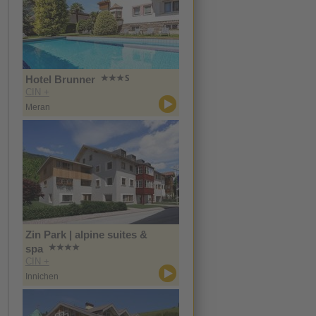
Hotel Brunner
CIN +
Meran
Zin Park | alpine suites &
spa
CIN +
Innichen