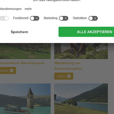
schgau, Südtirol
otorradtour Reschenpass
Wanderung zur
Seebodenspitze
mehr
mehr