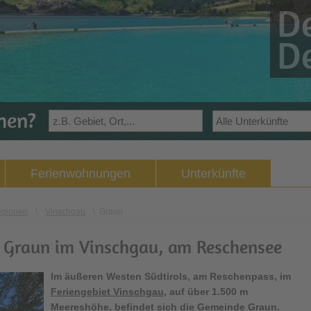
De
De
ehen?
Ferienwohnungen
Unterkünfte
egionen
\
Vinschgau
\
Graun
n Graun im Vinschgau, am Reschensee
Im äußeren Westen Südtirols, am Reschenpass, im
Feriengebiet Vinschgau
, auf über 1.500 m
Meereshöhe, befindet sich die Gemeinde
Graun
.