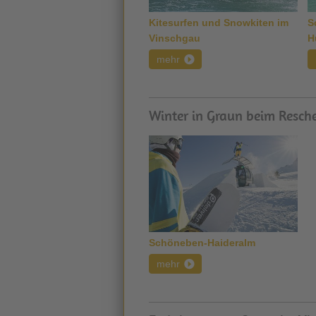
Kitesurfen und Snowkiten im
S
Vinschgau
H
mehr
Winter in Graun beim Resch
Schöneben-Haideralm
mehr