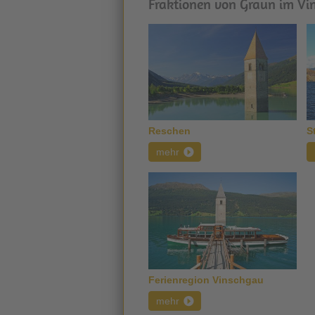
Fraktionen von Graun im Vi
Reschen
S
mehr
Ferienregion Vinschgau
mehr