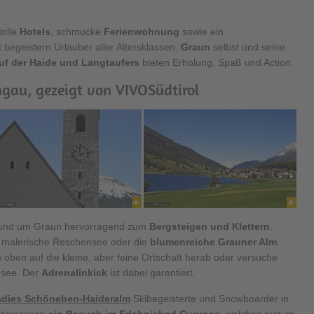
 tolle
Hotels
, schmucke
Ferienwohnung
sowie ein
begeistern Urlauber aller Altersklassen.
Graun
selbst und seine
auf der Haide und Langtaufers
bieten Erholung, Spaß und Action.
hgau, gezeigt von VIVOSüdtirol
rund um Graun hervorragend zum
Bergsteigen und Klettern
.
r malerische Reschensee oder die
blumenreiche Grauner Alm
.
 oben auf die kleine, aber feine Ortschaft herab oder versuche
see. Der
Adrenalinkick
ist dabei garantiert.
adies Schöneben-Haideralm
Skibegeisterte und Snowboarder in
nteressant:
ein Besuch im Erlebnisbad Curunes
, welches erst im