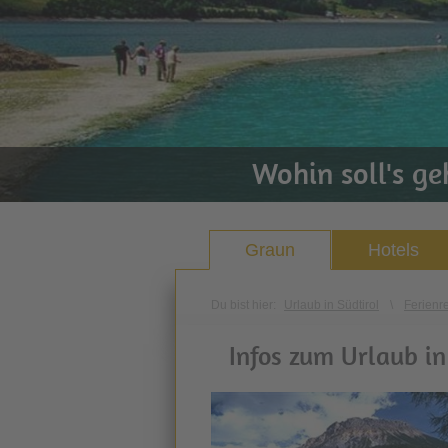
Wohin soll's g
Graun
Hotels
Du bist hier:
Urlaub in Südtirol
\
Ferienr
Infos zum Urlaub i