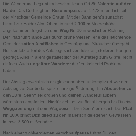
Die Wanderung beginnt im beschaulichen Ort
St. Valentin auf der
Haide
. Das Dorf liegt am
Reschenpass
auf 1.472 m und ist Teil
der Vinschger Gemeinde
Graun
. Mit der Bahn geht's zunächst
hinauf zur Haider Alm. Oben, in rund
2.100 m
Meereshöhe
angekommen, folgst Du dem
Weg Nr. 10
in westlicher Richtung.
Der Pfad führt lange Zeit durch grüne Wiesen, ehe das leuchtende
Gras der
satten Almflächen
in Gestrüpp und Sträucher übergeht.
Nur der letzte Teil des Aufstieges ist von felsigen, steileren Hängen
geprägt. Alles in allem gestaltet sich der
Aufstieg zum Gipfel
recht
einfach. Auch
ungeübte Wanderer
dürften keinerlei Probleme
haben.
Der Abstieg erweist sich als gleichermaßen unkompliziert wie der
Aufstieg zur Seebodenspitze. Einzige Änderung: Ein
Abstecher zu
den „Drei Seen“
sei großen und kleinen Wanderurlaubern
wärmstens empfohlen. Hierfür geht es zunächst bergab bis Du eine
Weggabelung
mit dem Wegweiser „Drei Seen“ erreichst. Der
Pfad
Nr. 10 A
bringt Dich direkt zu den malerisch gelegenen Gewässern
in etwa 2.500 m Seehöhe.
Nach einer wohlverdienten Verschnaufpause führst Du den