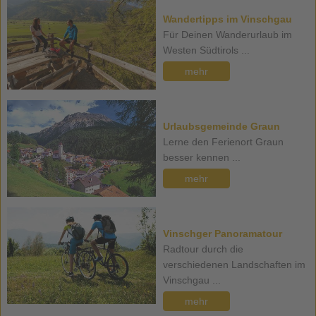
Wandertipps im Vinschgau
Für Deinen Wanderurlaub im
Westen Südtirols ...
mehr
Urlaubsgemeinde Graun
Lerne den Ferienort Graun
besser kennen ...
mehr
Vinschger Panoramatour
Radtour durch die
verschiedenen Landschaften im
Vinschgau ...
mehr