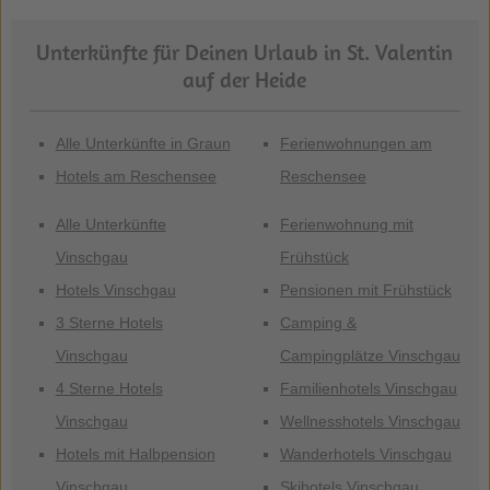
Unterkünfte für Deinen Urlaub in St. Valentin
auf der Heide
Alle Unterkünfte in Graun
Ferienwohnungen am
Hotels am Reschensee
Reschensee
Alle Unterkünfte
Ferienwohnung mit
Vinschgau
Frühstück
Hotels Vinschgau
Pensionen mit Frühstück
3 Sterne Hotels
Camping &
Vinschgau
Campingplätze Vinschgau
4 Sterne Hotels
Familienhotels Vinschgau
Vinschgau
Wellnesshotels Vinschgau
Hotels mit Halbpension
Wanderhotels Vinschgau
Vinschgau
Skihotels Vinschgau