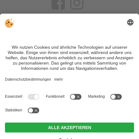
VIVOSüdtirol ist das Reiseportal für alle, die Südtirol nicht nur
besuchen, sondern wirklich erleben wollen – inklusive Tipps,
tollen Unterkünften und Angeboten.
Trotz genauer Arbeit und ständigem Aktualisieren der Inhalte,
können Fehler auftreten. Wir übernehmen keine Gewähr für
die Richtigkeit und Vollständigkeit aller Informationen.
Informieren Sie sich sicherheitshalber nochmals beim
Veranstalter vor Ort über die aktuellen Bedingungen.
Sitemap
|
Impressum
&
Datenschutz
|
Individuelle Cookie-
Einstellungen
| MwSt.-Nr. IT02365710215
Naturhotel Leitlhof