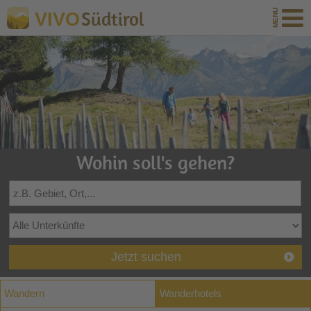
Südtirol
VIVO
Wohin soll's gehen?
Jetzt suchen
Wandern
Wanderhotels