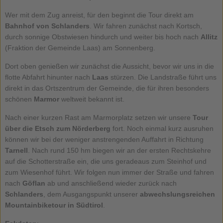
Wer mit dem Zug anreist, für den beginnt die Tour direkt am
Bahnhof von Schlanders
. Wir fahren zunächst nach Kortsch,
durch sonnige Obstwiesen hindurch und weiter bis hoch nach
Allitz
(Fraktion der Gemeinde Laas) am Sonnenberg.
Dort oben genießen wir zunächst die Aussicht, bevor wir uns in die
flotte Abfahrt hinunter nach
Laas
stürzen. Die Landstraße führt uns
direkt in das Ortszentrum der Gemeinde, die für ihren besonders
schönen
Marmor
weltweit bekannt ist.
Nach einer kurzen Rast am Marmorplatz setzen wir unsere
Tour
über die Etsch zum Nörderberg
fort. Noch einmal kurz ausruhen
können wir bei der weniger anstrengenden Auffahrt in Richtung
Tarnell
. Nach rund 150 hm biegen wir an der ersten Rechtskehre
auf die Schotterstraße ein, die uns geradeaus zum Steinhof und
zum Wiesenhof führt. Wir folgen nun immer der Straße und fahren
nach
Göflan
ab und anschließend wieder zurück nach
Schlanders
, dem Ausgangspunkt unserer
abwechslungsreichen
Mountainbiketour in Südtirol
.