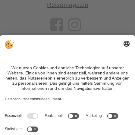
Reisemagazin
VIVOSüdtirol ist das Reiseportal für alle, die Südtirol nicht nur
besuchen, sondern wirklich erleben wollen – inklusive Tipps,
tollen Unterkünften und Angeboten.
Trotz genauer Arbeit und ständigem Aktualisieren der Inhalte,
können Fehler auftreten. Wir übernehmen keine Gewähr für
die Richtigkeit und Vollständigkeit aller Informationen.
Informieren Sie sich sicherheitshalber nochmals beim
Veranstalter vor Ort über die aktuellen Bedingungen.