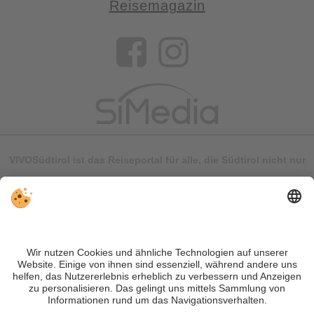
Reisemagazin
VIVOSüdtirol ist das Reiseportal für alle, die Südtirol nicht nur
besuchen, sondern wirklich erleben wollen – inklusive Tipps,
tollen Unterkünften und Angeboten.
Trotz genauer Arbeit und ständigem Aktualisieren der Inhalte,
können Fehler auftreten. Wir übernehmen keine Gewähr für
die Richtigkeit und Vollständigkeit aller Informationen.
Informieren Sie sich sicherheitshalber nochmals beim