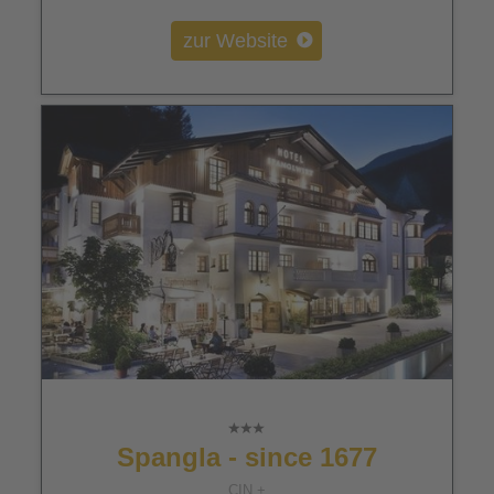
zur Website
Spangla - since 1677
CIN +