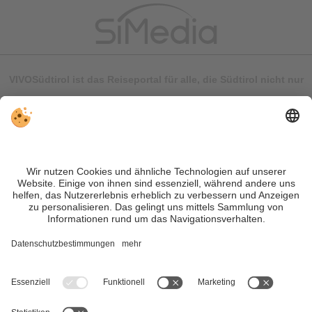
VIVOSüdtirol ist das Reiseportal für alle, die Südtirol nicht nur
besuchen, sondern wirklich erleben wollen – inklusive Tipps,
tollen Unterkünften und Angeboten.
Trotz genauer Arbeit und ständigem Aktualisieren der Inhalte,
können Fehler auftreten. Wir übernehmen keine Gewähr für
die Richtigkeit und Vollständigkeit aller Informationen.
Informieren Sie sich sicherheitshalber nochmals beim
Veranstalter vor Ort über die aktuellen Bedingungen.
Sitemap
|
Impressum
&
Datenschutz
|
Individuelle Cookie-
Einstellungen
| MwSt.-Nr. IT02365710215