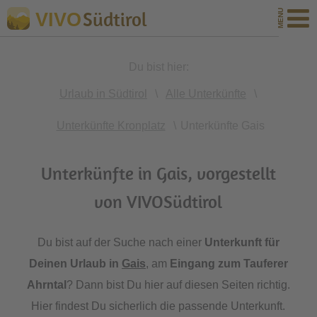
Südtirol
VIVO
Du bist hier:
Urlaub in Südtirol
\
Alle Unterkünfte
\
Unterkünfte Kronplatz
\
Unterkünfte Gais
Unterkünfte in Gais, vorgestellt
von VIVOSüdtirol
Du bist auf der Suche nach einer
Unterkunft für
Deinen
Urlaub in
Gais
, am
Eingang zum Tauferer
Ahrntal
? Dann bist Du hier auf diesen Seiten richtig.
Hier findest Du sicherlich die passende Unterkunft.