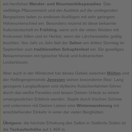
ein herrliches
Wander- und Mountainbikeparadies
. Das
vielfältige Pflanzenreich und der Ausblick auf die umliegenden
Bergspitzen laden zu endlosen Ausflügen mit sehr geringem
Höhenunterschied ein. Besonders reizend ist diese bekannte
Kulturlandschaft im
Frühling
, wenn sich die vielen Weiden mit
Krokussen füllen und im Herbst, wenn die Lärchenwälder goldig
leuchten. Von Jahr zu Jahr lädt der
Salten
am dritten Sonntag im
September zum
traditionellen Schupfenfest
ein. Ein geselliges
Beisammensein mit typischer Musik und kulinarischen
Leckerbissen.
Aber auch in der Winterzeit hat dieses Gebiet zwischen
Mölten
und
der Haflingergemeinde
Jenesien
seinen besonderen Reiz. Lang
gezogene Langlaufloipen und idyllische Kutschenfahrten führen
durch das weiße Paradies und lassen Deinen Urlaub zu einem
unvergesslichen Erlebnis werden. Stapfe durch frischen Schnee
und unternimm mit Deinen Lieben eine
Winterwanderung
mit
anschließender Einkehr in einer der vielen Berghütten.
Übrigens
: die höchste Erhebung des Salten in Südtirols Süden ist
die
Tschaufenhöhe
auf 1.468 m.