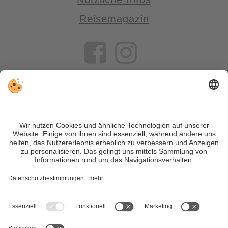
Reisemagazin
VIVOSüdtirol ist das Reiseportal für alle, die Südtirol nicht nur
besuchen, sondern wirklich erleben wollen – inklusive Tipps,
tollen Unterkünften und Angeboten.
Trotz genauer Arbeit und ständigem Aktualisieren der Inhalte,
können Fehler auftreten. Wir übernehmen keine Gewähr für
die Richtigkeit und Vollständigkeit aller Informationen.
Informieren Sie sich sicherheitshalber nochmals beim
Veranstalter vor Ort über die aktuellen Bedingungen.