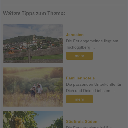
Weitere Tipps zum Thema:
Jenesien
Die Feriengemeinde liegt am
Tschögglberg ...
mehr
Familienhotels
Die passenden Unterkünfte für
Dich und Deine Liebsten ...
mehr
Südtirols Süden
Die Ferienregion wird Sie