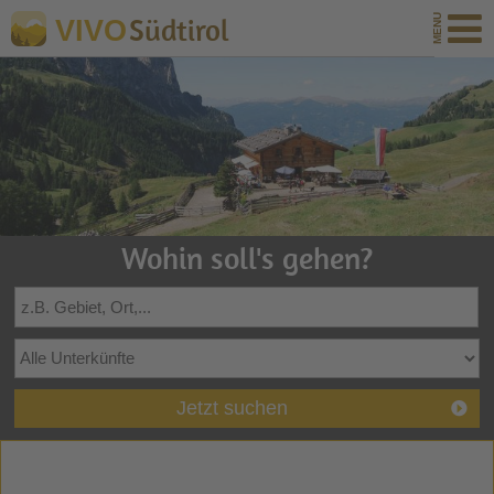
Südtirol
VIVO
Wohin soll's gehen?
Jetzt suchen