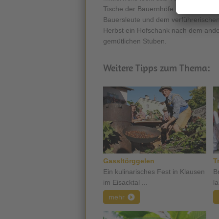
Tische der Bauernhöfe und
Törggel
Bauersleute und dem verführerischen K
Herbst ein Hofschank nach dem and
gemütlichen Stuben.
Weitere Tipps zum Thema:
Gassltörggelen
T
Ein kulinarisches Fest in Klausen
B
im Eisacktal ...
l
mehr