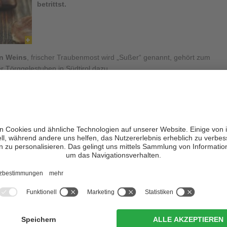
betrittst.
n Weins
, frischer Traubenmost wird „Sußer“ genannt, gehört zum
r Törggelestuben in Südtirol dazu.
her im
Raum der
„
Torggl
“ statt, also der Presse, mit deren Hilfe die
onnen wurde, findet das herbstliche Törggelen in seiner heutigen
irols
statt. Als Buschenschank werden, ähnlich wie in
e bezeichnet, in denen Landwirte ihre
Erzeugnisse saisonal
 auf ein
Gesetz von Kaiser Josef II
. zurück, der es Besitzern und
er Zirkularverordnung ermöglichte, der Ortsbevölkerung ohne
bauwein, den „Heurigen“, servieren zu dürfen. Um Besucher
 Gastlokal
frischer Wein zum Kauf angeboten wurde, verzierten
er Schänken mit Wacholdersträußen, im Volksmund „Buschen“
eraus, entwickelte sich die Bezeichnung Buschenschank.
and Südtirol nicht mehr nur Heimische an die reich gedeckten