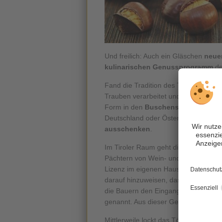
Und freilich: Auch ein Gläschen
neue
kulinarischen Genussprogramm
de
Fand die Tradition des Törggelen frü
Trauben verarbeitet und der
Wein
gew
Form in den
Buschenschänken Südt
Deutschland oder Österreich, Betrieb
ausschenken
.
Im Tiroler Raum geht diese Tradition
Pächtern von Wein- und Obstgärten p
Lizenz im eigenen Haus neuen Eigen
darauf hinzuweisen, dass im
eigenen
die Bauern den Eingangsbereich ihr
genannt. Aus dieser Gepflogenheit h
Mittlerweile lockt das Törggelen im L