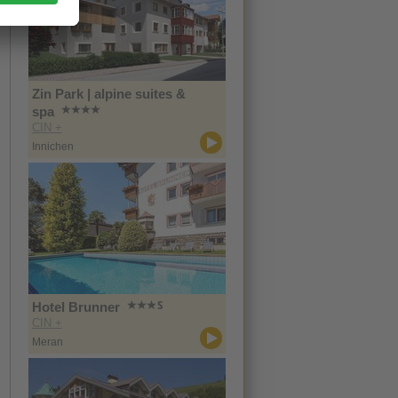
Zin Park | alpine suites &
spa
CIN +
Innichen
Hotel Brunner
CIN +
Meran