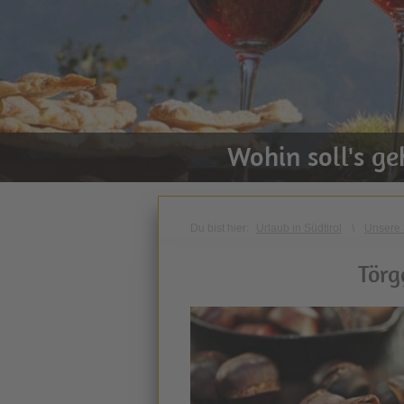
Wohin soll's g
Du bist hier:
Urlaub in Südtirol
\
Unsere 
Törg