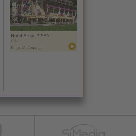
Hotel Erika
CIN +
Prags / Außerprags