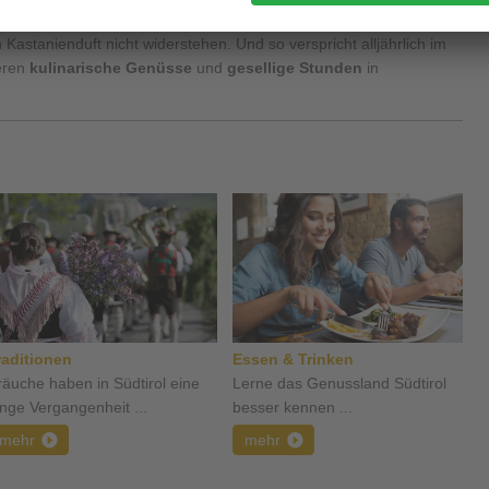
estuben
, auch Gäste können dem Charme der herzlichen
astanienduft nicht widerstehen. Und so verspricht alljährlich im
eren
kulinarische Genüsse
und
gesellige Stunden
in
raditionen
Essen & Trinken
räuche haben in Südtirol eine
Lerne das Genussland Südtirol
ange Vergangenheit ...
besser kennen ...
mehr
mehr