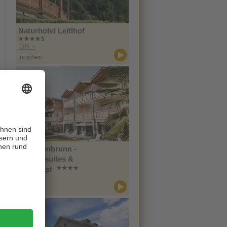
Naturhotel Leitlhof
CIN +
Innichen
Im Tiefenbrunn -
Gardensuites &
Breakfast
CIN +
Lana