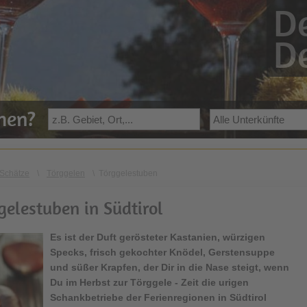
De
De
ehen?
Schätze
\
Törggelen
\
Törggelestuben
gelestuben in Südtirol
Es ist der Duft gerösteter Kastanien, würzigen
Specks, frisch gekochter Knödel, Gerstensuppe
und süßer Krapfen, der Dir in die Nase steigt, wenn
Du im Herbst zur Törggele - Zeit die urigen
Schankbetriebe der Ferienregionen in Südtirol