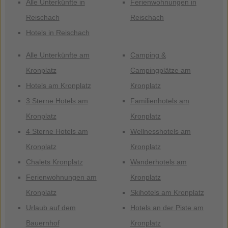
Alle Unterkünfte in
Ferienwohnungen in
Reischach
Reischach
Hotels in Reischach
Alle Unterkünfte am
Camping &
Kronplatz
Campingplätze am
Hotels am Kronplatz
Kronplatz
3 Sterne Hotels am
Familienhotels am
Kronplatz
Kronplatz
4 Sterne Hotels am
Wellnesshotels am
Kronplatz
Kronplatz
Chalets Kronplatz
Wanderhotels am
Ferienwohnungen am
Kronplatz
Kronplatz
Skihotels am Kronplatz
Urlaub auf dem
Hotels an der Piste am
Bauernhof
Kronplatz