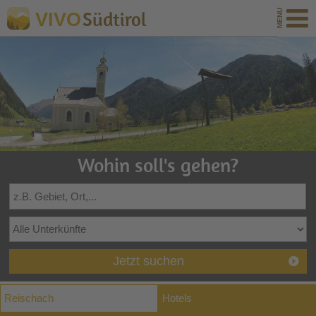
Südtirol
VIVO
Wohin soll's gehen?
Jetzt suchen
Reischach
Hotels