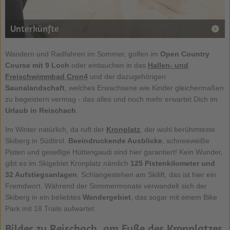
Unterkünfte
Wandern und Radfahren im Sommer, golfen im
Open Country
Course mit 9 Loch
oder eintauchen in das
Hallen- und
Freischwimmbad Cron4
und der dazugehörigen
Saunalandschaft
, welches Erwachsene wie Kinder gleichermaßen
zu begeistern vermag - das alles und noch mehr erwartet Dich im
Urlaub in Reischach
.
Im Winter natürlich, da ruft der
Kronplatz
, der wohl berühmteste
Skiberg in Südtirol.
Beeindruckende Ausblicke
, schneeweiße
Pisten und gesellige Hüttengaudi sind hier garantiert! Kein Wunder,
gibt es im Skigebiet Kronplatz nämlich
125 Pistenkilometer und
32 Aufstiegsanlagen
. Schlangestehen am Skilift, das ist hier ein
Fremdwort. Während der Sommermonate verwandelt sich der
Skiberg in ein beliebtes
Wandergebiet
, das sogar mit einem Bike
Park mit 18 Trails aufwartet.
Bilder zu Reischach, am Fuße des Kronplatzes