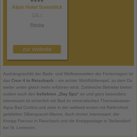
Alpin Hotel Sonnblick
CIN +
Percha
zur Website
Aushängeschild der Bade- und Wellnesswelten der Ferienregion ist
das
Cron 4 in Reischach
– ein echter Wohlfühltempel, zu dem Du
weiter unten gleich mehr erfahren wirst. Zahlreiche Betriebe bieten
zudem auch den
beliebten „Day Spa“
an und ganz besonders
interessant ist sicherlich ein Bad im mineralischen Thermalwasser
Aqua Bad Cortina und zwar in der weltweit ersten mit Kiefernholz
getäfelten Silberquarzit-Wanne. Auch immer interessant: der
Kneipp Parcour in Reischach und die Kneippanlage in Stefansdorf
bei St. Lorenzen.