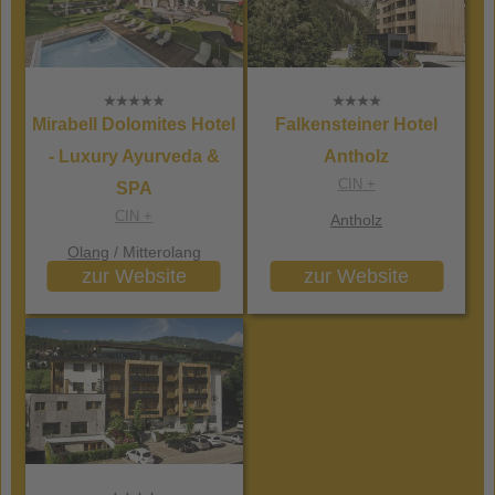
Mirabell Dolomites Hotel
Falkensteiner Hotel
- Luxury Ayurveda &
Antholz
CIN +
SPA
CIN +
Antholz
Olang
/ Mitterolang
zur Website
zur Website