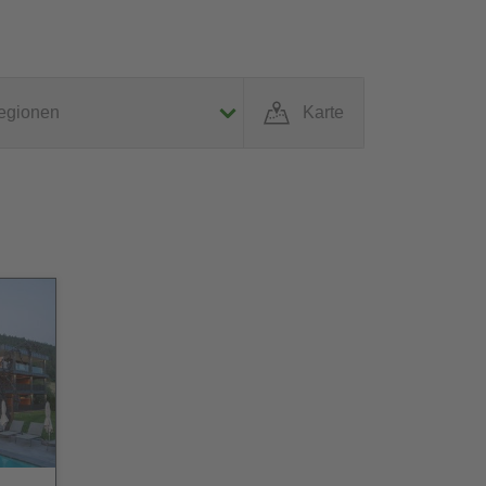
egionen
Karte