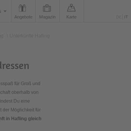
s
Angebote
Magazin
Karte
DE
IT
ng
\
Unterkünfte Hafling
dressen
bsspaß für Groß und
schaft oberhalb von
indest Du eine
 der Möglichkeit für
ft in Hafling
gleich