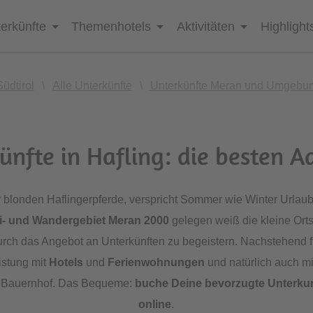
erkünfte
Themenhotels
Aktivitäten
Highlight
Südtirol
\
Alle Unterkünfte
\
Unterkünfte Meran und Umgebu
ünfte in Hafling: die besten A
r blonden Haflingerpferde, verspricht Sommer wie Winter Urlau
i- und Wandergebiet Meran 2000
gelegen weiß die kleine Ort
rch das Angebot an Unterkünften zu begeistern. Nachstehend f
istung mit
Hotels
und
Ferienwohnungen
und natürlich auch mit
m Bauernhof. Das Bequeme:
buche Deine bevorzugte
Unterkun
online
.