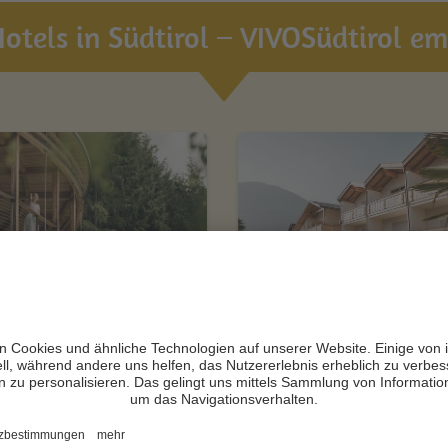
otels in Südtirol – VIVOSüdtirol emp
turhotel Leitlhof
Im Tiefenbrunn -
Gardensuites &
N +
Breakfast
Innichen
CIN +
Lana
Zur Website
Zur Website