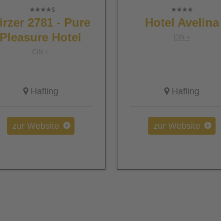
irzer 2781 - Pure
Hotel Avelina
Pleasure Hotel
CIN +
CIN +
Hafling
Hafling
zur Website
zur Website