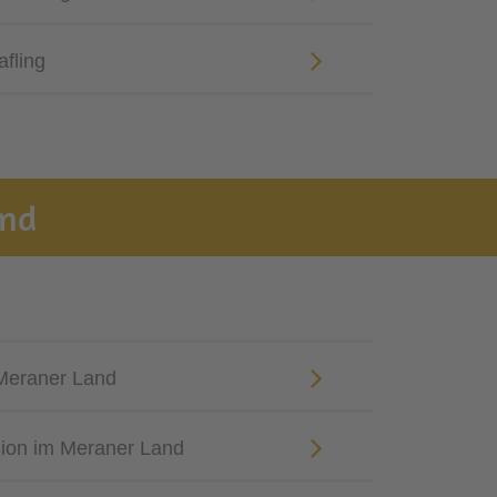
afling
and
 Meraner Land
sion im Meraner Land