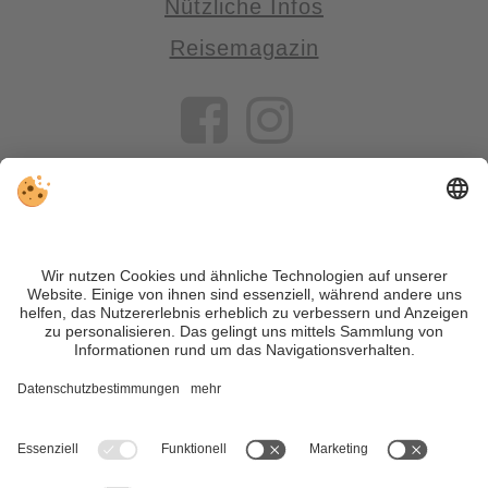
Nützliche Infos
Reisemagazin
VIVOSüdtirol ist das Reiseportal für alle, die Südtirol nicht nur
besuchen, sondern wirklich erleben wollen – inklusive Tipps,
tollen Unterkünften und Angeboten.
Trotz genauer Arbeit und ständigem Aktualisieren der Inhalte,
können Fehler auftreten. Wir übernehmen keine Gewähr für
die Richtigkeit und Vollständigkeit aller Informationen.
Informieren Sie sich sicherheitshalber nochmals beim
Veranstalter vor Ort über die aktuellen Bedingungen.