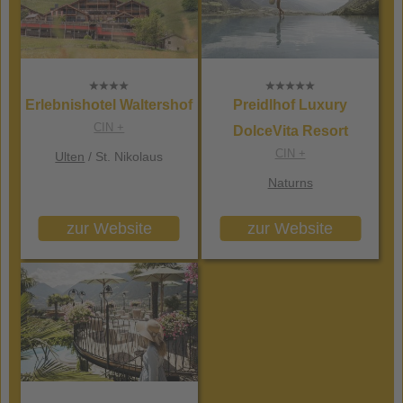
Erlebnishotel Waltershof
Preidlhof Luxury
CIN +
DolceVita Resort
CIN +
Ulten
/ St. Nikolaus
Naturns
zur Website
zur Website