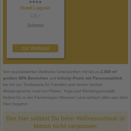
Hotel Lagrein
CIN +
Schenna
zur Website
Von spezialisierten Wellness-Unterkünften mit bis zu
2.000 m²
großen SPA-Bereichen
und
Infinity-Pools mit Panoramablick
bis hin zur Textilsauna für Familien und einem reichen
Aktivprogramm rund um Pilates, Yoga und Rückengymnastik
findest Du in der Ferienregion Meraner Land einfach alles was Dein
Herz begehrt.
Das hier solltest Du beim Wellnessurlaub in
Meran nicht verpassen: