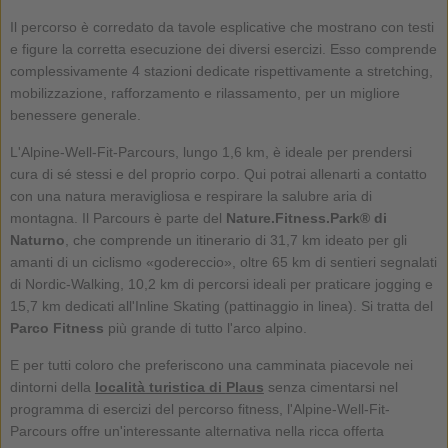
Il percorso è corredato da tavole esplicative che mostrano con testi
e figure la corretta esecuzione dei diversi esercizi. Esso comprende
complessivamente 4 stazioni dedicate rispettivamente a stretching,
mobilizzazione, rafforzamento e rilassamento, per un migliore
benessere generale.
L'Alpine-Well-Fit-Parcours, lungo 1,6 km, è ideale per prendersi
cura di sé stessi e del proprio corpo. Qui potrai allenarti a contatto
con una natura meravigliosa e respirare la salubre aria di
montagna. Il Parcours è parte del
Nature.Fitness.Park® di
Naturno
, che comprende un itinerario di 31,7 km ideato per gli
amanti di un ciclismo «godereccio», oltre 65 km di sentieri segnalati
di Nordic-Walking, 10,2 km di percorsi ideali per praticare jogging e
15,7 km dedicati all'Inline Skating (pattinaggio in linea). Si tratta del
Parco Fitness
più grande di tutto l'arco alpino.
E per tutti coloro che preferiscono una camminata piacevole nei
dintorni della
località turistica di
Plaus
senza cimentarsi nel
programma di esercizi del percorso fitness, l'Alpine-Well-Fit-
Parcours offre un'interessante alternativa nella ricca offerta