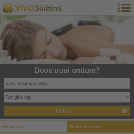
Südtirol
VIVO
Dove vuoi andare?
Cerca
Benessere
Hotel benessere