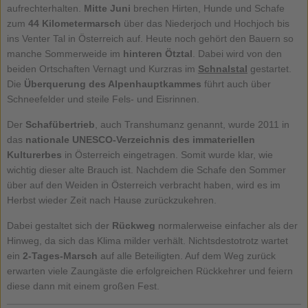
aufrechterhalten.
Mitte Juni
brechen Hirten, Hunde und Schafe
zum
44 Kilometermarsch
über das Niederjoch und Hochjoch bis
ins Venter Tal in Österreich auf. Heute noch gehört den Bauern so
manche Sommerweide im
hinteren Ötztal
. Dabei wird von den
beiden Ortschaften Vernagt und Kurzras im
Schnalstal
gestartet.
Die
Überquerung des Alpenhauptkammes
führt auch über
Schneefelder und steile Fels- und Eisrinnen.
Der
Schafübertrieb
, auch Transhumanz genannt, wurde 2011 in
das
nationale UNESCO-Verzeichnis des immateriellen
Kulturerbes
in Österreich eingetragen. Somit wurde klar, wie
wichtig dieser alte Brauch ist. Nachdem die Schafe den Sommer
über auf den Weiden in Österreich verbracht haben, wird es im
Herbst wieder Zeit nach Hause zurückzukehren.
Dabei gestaltet sich der
Rückweg
normalerweise einfacher als der
Hinweg, da sich das Klima milder verhält. Nichtsdestotrotz wartet
ein
2-Tages-Marsch
auf alle Beteiligten. Auf dem Weg zurück
erwarten viele Zaungäste die erfolgreichen Rückkehrer und feiern
diese dann mit einem großen Fest.