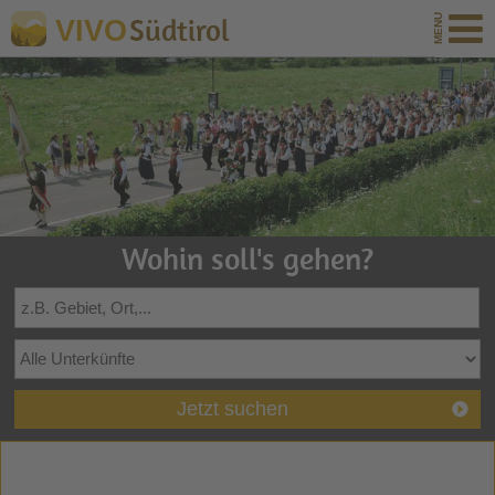
Südtirol
VIVO
Wohin soll's gehen?
Jetzt suchen