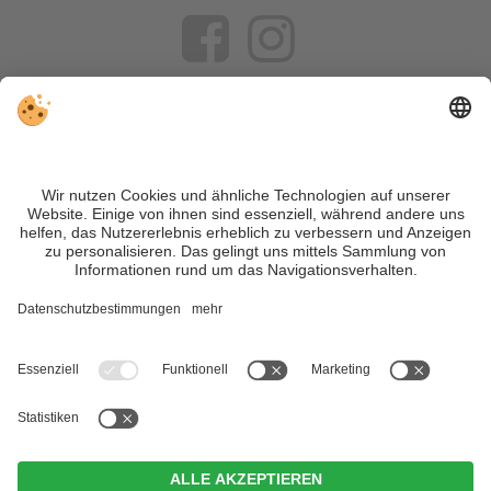
VIVOSüdtirol ist das Reiseportal für alle, die Südtirol nicht nur
besuchen, sondern wirklich erleben wollen – inklusive Tipps,
tollen Unterkünften und Angeboten.
Trotz genauer Arbeit und ständigem Aktualisieren der Inhalte,
können Fehler auftreten. Wir übernehmen keine Gewähr für
die Richtigkeit und Vollständigkeit aller Informationen.
Informieren Sie sich sicherheitshalber nochmals beim
Veranstalter vor Ort über die aktuellen Bedingungen.
Sitemap
|
Impressum
&
Datenschutz
|
Individuelle Cookie-
Einstellungen
| MwSt.-Nr. IT02365710215