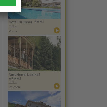
Hotel Brunner
CIN +
Meran
Naturhotel Leitlhof
CIN +
Innichen