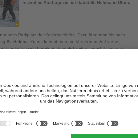
reizvolles Ausflugsziel ist dabei St. Helena in Ulten.
nnt beim Parkplatz der Kaserbachhöfe. Dazu fährt man bis nach
rung
St. Helena
. Zuerst kommt man am Vordermannhof vorbei,
fe
. Hier bieten sich bereits Parkmöglichkeiten, jedoch kann man
ößeren Parkplatz weiterfahren.
 von
Familien
mühelos bewältigt werden, jedoch können einige
ätwinter oder wenn es länger nicht geschneit hat, besondere
 aus immer dem Weg Nr. 5 folgen, bis man einen größeren Parkplatz
n rechts abzweigenden breiten Weg zum Halsmannhof folgen und
gen. Neben diesem befindet sich der Gasthof Helener Bichl, wo
n kann.
nn man schon von weitem erkennen, das im Winter verschneite
rote
en den Bäumen durch. Bereits im 14. Jahrhundert wird das
nt. Immer wieder wurde sie umgebaut, bis sie 1730 ihr heutiges
t sind der Hochaltar, sowie der prachtvolle Seitenaltar mit dem