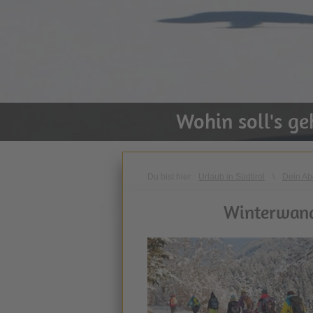
Wohin soll's g
Du bist hier:
Urlaub in Südtirol
\
Dein Ab
Winterwand