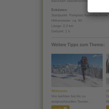
barocken Statuenschmuck und die
M
Eckdaten
:
Startpunkt: Parkplatz Kaserbachhöfe
Höhenmeter: ca. 80
Länge: 2,3 km
Gehzeit: 1 h
Weitere Tipps zum Thema:
Skitouren
U
Von leichten bis hin zu
D
anspruchsvollen Touren ...
W
mehr