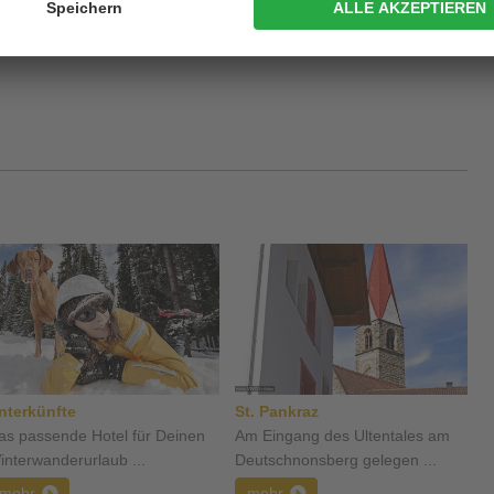
arienskulptur
von 1700.
nterkünfte
St. Pankraz
as passende Hotel für Deinen
Am Eingang des Ultentales am
interwanderurlaub ...
Deutschnonsberg gelegen ...
mehr
mehr