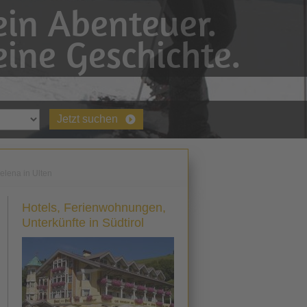
in Abenteuer.
ine Geschichte.
Jetzt suchen
elena in Ulten
Hotels, Ferienwohnungen,
Unterkünfte in Südtirol