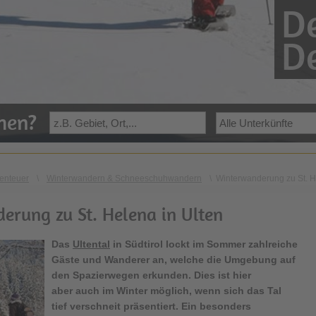
De
De
ehen?
enteuer
\
Winterwandern & Schneeschuhwandern
\
Winterwanderung zu St. H
erung zu St. Helena in Ulten
Das
Ultental
in Südtirol lockt im Sommer zahlreiche
Gäste und Wanderer an, welche die Umgebung auf
den Spazierwegen erkunden. Dies ist hier
aber
auch im Winter möglich, wenn sich das Tal
tief verschneit präsentiert. Ein besonders