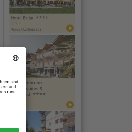
Hotel Erika
CIN +
Prags / Außerprags
Im Tiefenbrunn -
Gardensuites &
Breakfast
CIN +
Lana