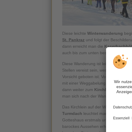
Diese leichte
Winterwanderung
begi
St. Pankraz
und folgt der Beschilde
dann erreicht man die
Kaserbachhö
auch bis zum unten beschriebenen gr
Diese Wanderung ist leicht und kann
Stellen vereist sein, weswegen im Sp
Vorsicht geboten ist. Vom Parkplatz
mit einer Weggabelung erreicht. De
dann weiter zum
Kirchlein
hinaufstei
man sich nach der Wanderung stärke
Das Kirchlein auf der Waldkuppe ka
Turmdach
leuchtet manchmal zwisch
Gotteshaus erstmals urkundlich erwäh
barockes Aussehen erhielt. Sehenswer