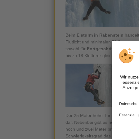
Beim
Eisturm in Rabenstein
handelt
Flutlicht und minimalen Risiken kann
sowohl für
Fortgeschrittene
, als au
bis zu 18 Kletterer gleichzeitig am E
Der 25 Meter hohe Turm ragt senkrec
dar. Nebenbei gibt es noch einen 14
hoch und zwei Meter breit ist. Zusa
Schwierigkeitsgrad das Passende da