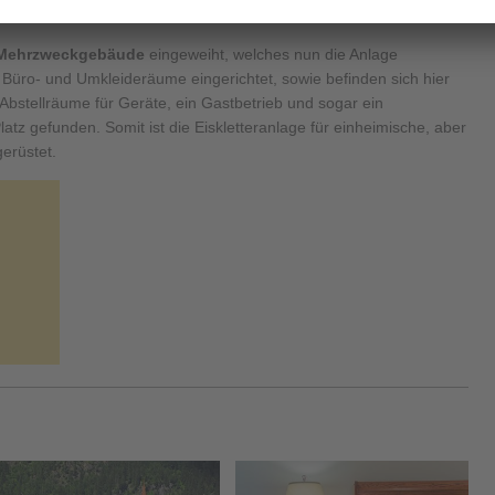
t bei Flutlicht zu klettern besteht.
Mehrzweckgebäude
eingeweiht, welches nun die Anlage
 Büro- und Umkleideräume eingerichtet, sowie befinden sich hier
Abstellräume für Geräte, ein Gastbetrieb und sogar ein
tz gefunden. Somit ist die Eiskletteranlage für einheimische, aber
erüstet.