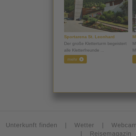
Sportarena St. Leonhard
M
Der große Kletterturm begeistert
M
alle Kletterfreunde ...
M
mehr
Unterkunft finden
|
Wetter
|
Webca
|
Reisemagazin