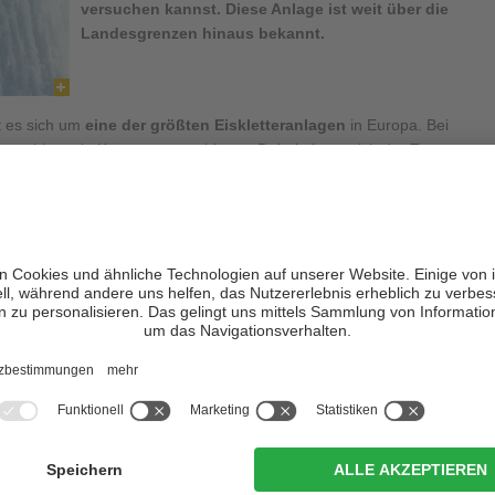
versuchen kannst. Diese Anlage ist weit über die
Landesgrenzen hinaus bekannt.
 es sich um
eine der größten Eiskletteranlagen
in Europa. Bei
 man hier sein Können ausprobieren. Dabei eignet sich der Turm
ch für
Anfänger
. Zudem können sich an den verschiedenen Routen
isturm austoben.
ht in den Himmel und stellt somit eine besondere Herausforderung
 Meter hohen
Eiszylinder
und eine
Eiswand
, welche 15 Meter
mmen mit Überhängen und Quergängen ist für jeden
bei. Von
Mitte Dezember bis Ende Februar
können sich hier die