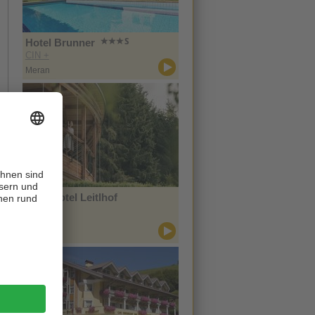
Hotel Brunner
CIN +
Meran
Naturhotel Leitlhof
CIN +
Innichen