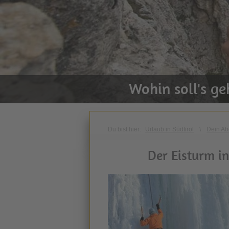
Wohin soll's g
Du bist hier:
Urlaub in Südtirol
\
Dein Ab
Der Eisturm in