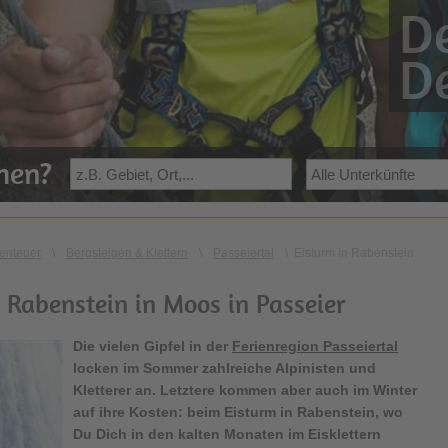
De
De
ehen?
enteuer
\
Bergsteigen & Klettern
\
Passeiertal
\
Eisturm in Rabenstein
 Rabenstein in Moos in Passeier
Die vielen Gipfel in der
Ferienregion Passeiertal
locken im Sommer zahlreiche Alpinisten und
Kletterer an. Letztere kommen aber auch im Winter
auf ihre Kosten: beim Eisturm in Rabenstein, wo
Du Dich in den kalten Monaten im Eisklettern