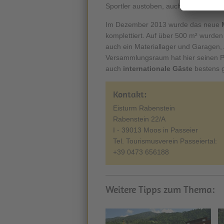
Sportler austoben, auch die Möglichkei
Im Dezember 2013 wurde das neue
komplettiert. Auf über 500 m² wurden
auch ein Materiallager und Garagen, 
Versammlungsraum hat hier seinen Pla
auch
internationale Gäste
bestens g
Kontakt:
Eisturm Rabenstein
Rabenstein 22/A
I - 39013 Moos in Passeier
Tel. Tourismusverein Passeiertal:
+39 0473 656188
Weitere Tipps zum Thema: