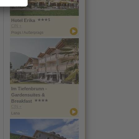
Hotel Erika
CIN +
Prags / Außerprags
Im Tiefenbrunn -
Gardensuites &
Breakfast
CIN +
Lana