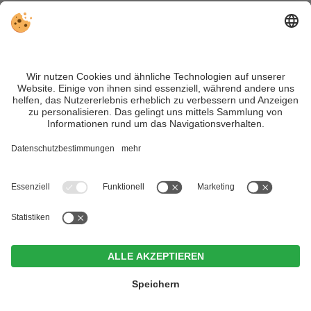
VIVOSüdtirol ist das Reiseportal für alle, die Südtirol nicht nur
besuchen, sondern wirklich erleben wollen – inklusive Tipps,
tollen Unterkünften und Angeboten.
Trotz genauer Arbeit und ständigem Aktualisieren der Inhalte,
können Fehler auftreten. Wir übernehmen keine Gewähr für
die Richtigkeit und Vollständigkeit aller Informationen.
Informieren Sie sich sicherheitshalber nochmals beim
Veranstalter vor Ort über die aktuellen Bedingungen.
Sitemap
|
Impressum
&
Datenschutz
|
Individuelle Cookie-
Einstellungen
| MwSt.-Nr. IT02365710215
Hotel Erika
CIN +