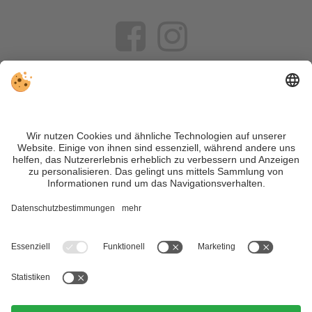
VIVOSüdtirol ist das Reiseportal für alle, die Südtirol nicht nur
besuchen, sondern wirklich erleben wollen – inklusive Tipps,
tollen Unterkünften und Angeboten.
Trotz genauer Arbeit und ständigem Aktualisieren der Inhalte,
können Fehler auftreten. Wir übernehmen keine Gewähr für
die Richtigkeit und Vollständigkeit aller Informationen.
Informieren Sie sich sicherheitshalber nochmals beim
Veranstalter vor Ort über die aktuellen Bedingungen.
Sitemap
|
Impressum
&
Datenschutz
|
Individuelle Cookie-