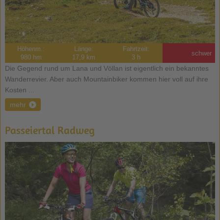
Höhenm.:
Länge:
Fahrtzeit:
schwer
980 hm
17,9 km
3 h
Die Gegend rund um Lana und Völlan ist eigentlich ein bekanntes
Wanderrevier. Aber auch Mountainbiker kommen hier voll auf ihre
Kosten ...
mehr
Passeiertal Radweg