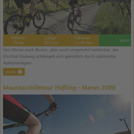
Höhenm.:
Länge:
Fahrtzeit:
leicht
75 hm
20,5 km
1 h 30 min
Von Meran nach Bozen, aber auch umgekehrt befahrbar: der
Etschtal Radweg schlängelt sich gemütlich durch zahlreiche
Apfelplantagen ...
mehr
Mountainbiketour Hafling - Meran 2000