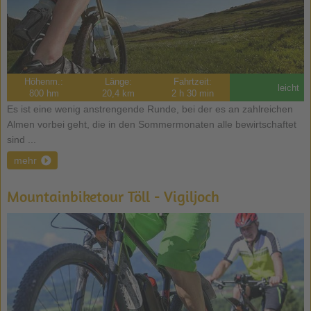
Höhenm.:
Länge:
Fahrtzeit:
leicht
800 hm
20,4 km
2 h 30 min
Es ist eine wenig anstrengende Runde, bei der es an zahlreichen
Almen vorbei geht, die in den Sommermonaten alle bewirtschaftet
sind ...
mehr
Mountainbiketour Töll - Vigiljoch