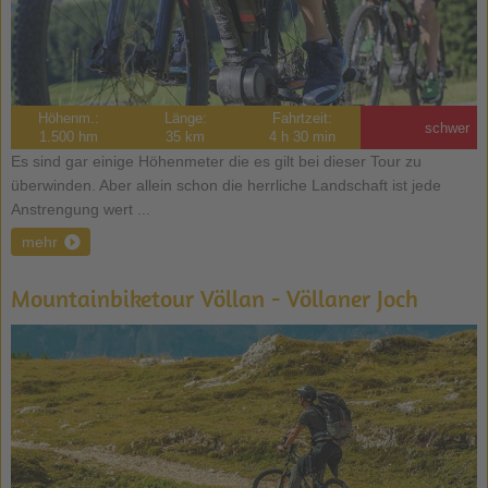
Höhenm.:
Länge:
Fahrtzeit:
schwer
1.500 hm
35 km
4 h 30 min
Es sind gar einige Höhenmeter die es gilt bei dieser Tour zu
überwinden. Aber allein schon die herrliche Landschaft ist jede
Anstrengung wert ...
mehr
Mountainbiketour Völlan - Völlaner Joch