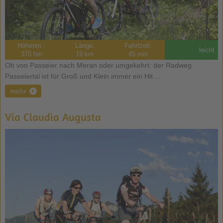
Höhenm.:
Länge:
Fahrtzeit:
leicht
370 hm
19 km
45 min
Ob von Passeier nach Meran oder umgekehrt: der Radweg
Passeiertal ist für Groß und Klein immer ein Hit ...
mehr
Via Claudia Augusta