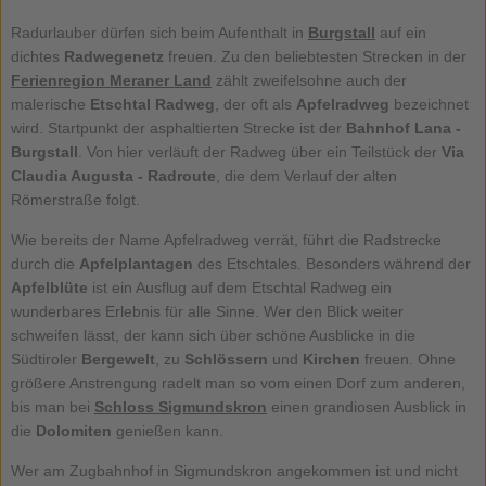
Radurlauber dürfen sich beim Aufenthalt in
Burgstall
auf ein
dichtes
Radwegenetz
freuen. Zu den beliebtesten Strecken in der
Ferienregion Meraner Land
zählt zweifelsohne auch der
malerische
Etschtal Radweg
, der oft als
Apfelradweg
bezeichnet
wird. Startpunkt der asphaltierten Strecke ist der
Bahnhof Lana -
Burgstall
. Von hier verläuft der Radweg über ein Teilstück der
Via
Claudia Augusta - Radroute
, die dem Verlauf der alten
Römerstraße folgt.
Wie bereits der Name Apfelradweg verrät, führt die Radstrecke
durch die
Apfelplantagen
des Etschtales. Besonders während der
Apfelblüte
ist ein Ausflug auf dem Etschtal Radweg ein
wunderbares Erlebnis für alle Sinne. Wer den Blick weiter
schweifen lässt, der kann sich über schöne Ausblicke in die
Südtiroler
Bergewelt
, zu
Schlössern
und
Kirchen
freuen. Ohne
größere Anstrengung radelt man so vom einen Dorf zum anderen,
bis man bei
Schloss Sigmundskron
einen grandiosen Ausblick in
die
Dolomiten
genießen kann.
Wer am Zugbahnhof in Sigmundskron angekommen ist und nicht