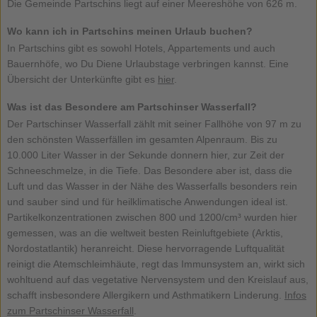
Die Gemeinde Partschins liegt auf einer Meereshöhe von 626 m.
Wo kann ich in Partschins meinen Urlaub buchen?
In Partschins gibt es sowohl Hotels, Appartements und auch
Bauernhöfe, wo Du Diene Urlaubstage verbringen kannst. Eine
Übersicht der Unterkünfte gibt es
hier
.
Was ist das Besondere am Partschinser Wasserfall?
Der Partschinser Wasserfall zählt mit seiner Fallhöhe von 97 m zu
den schönsten Wasserfällen im gesamten Alpenraum. Bis zu
10.000 Liter Wasser in der Sekunde donnern hier, zur Zeit der
Schneeschmelze, in die Tiefe. Das Besondere aber ist, dass die
Luft und das Wasser in der Nähe des Wasserfalls besonders rein
und sauber sind und für heilklimatische Anwendungen ideal ist.
Partikelkonzentrationen zwischen 800 und 1200/cm³ wurden hier
gemessen, was an die weltweit besten Reinluftgebiete (Arktis,
Nordostatlantik) heranreicht. Diese hervorragende Luftqualität
reinigt die Atemschleimhäute, regt das Immunsystem an, wirkt sich
wohltuend auf das vegetative Nervensystem und den Kreislauf aus,
schafft insbesondere Allergikern und Asthmatikern Linderung.
Infos
zum Partschinser Wasserfall
.