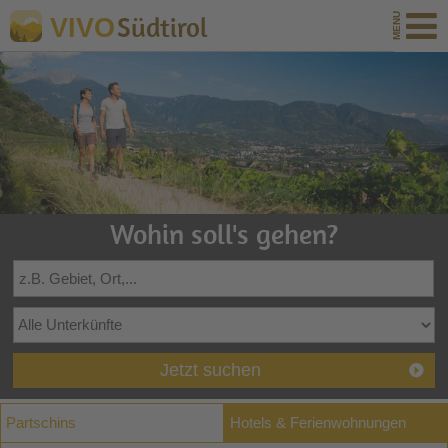
Südtirol
VIVO
Wohin soll's gehen?
Jetzt suchen
Partschins
Hotels & Ferienwohnungen