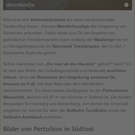
Unterkünfte
Während sich
Adrenalinjunkies
auf einen eindrucksvollen
Tandemflug freuen, können
Wanderfreudige
die Umgebung von
Partschins erkunden. Dabei bietet sich Dir ein Angebot von
gemütlichen Familienwanderungen entlang der
Waalwege
bis hin
zu Hochgebirgstouren im
Naturpark Texelgruppe
, der zu den 7
Naturparks Südtirols gehört.
Schon mal etwas von
„On tour ab der Haustür“
gehört? Nein? Es
ist dies das Motto der Urlaubsgemeinde und bedeutet
autofreier
Urlaub
, denn die
Reiseziele der Umgebung erreichst Du
bequem zu Fuß
, mit dem Rad oder den öffentlichen
Verkehrsmitteln. Ein besonderes Ausflugsziel ist der
Partschinser
Wasserfall
, welcher mit 97 m der höchste in Südtirol ist. Die beiden
Bergseiten Sonnenberg und Nörderberg, von denen die Ortschaft
umgeben ist, kannst Du über die
Seilbahn Texelbahn
sowie die
Seilbahn Aschbach
erreichen.
Bilder von Partschins in Südtirol