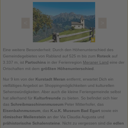
<
>
Eine weitere Besonderheit: Durch den Höhenunterschied des
Gemeindegebietes von Rabland auf 525 m bis zum
Roteck
auf
3.337 m, ist
Partschins
in der Ferienregion
Meraner Land
eine der
Ortschaften mit dem
größten Höhenunterschied
.
Nur 9 km von der
Kurstadt Meran
entfernt, erwartet Dich ein
vielfältiges Angebot an Shoppingmöglichkeiten und kulturellen
Sehenswürdigkeiten. Aber auch die kleine Feriengemeinde selbst
hat allerhand für
Kulturfreunde
zu bieten. So befindet sich hier
das
Schreibmaschinenmuseum
Peter Mitterhofer, das
Eisenbahnmuseum
, das
K.u.K. Museum Bad Egart
sowie ein
römischer Meilenstein
an der Via Claudia Augusta und
prähistorische Schalensteine
. Nicht zu vergessen sind die
edlen