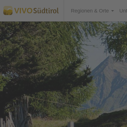
Südtirol
VIVO
Regionen & Orte
Unt