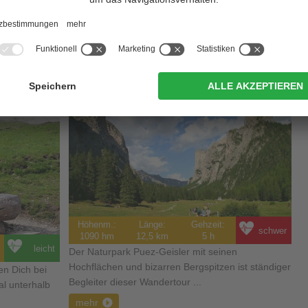
UNESCO Weltnaturerbe Dolomiten ...
iesem Weg.
mehr
es
Rundwanderung im Langental
Höhenm.:
Länge:
Gehzeit:
schwer
1090 hm
12,5 km
5 h
leicht
Der Naturpark Puez-Geisler mit seinen
Hochflächen und bizarren Bergspitzen ist ständiger
en Dich bei
Begleiter dieser Wandertour ...
l unterhalb
mehr