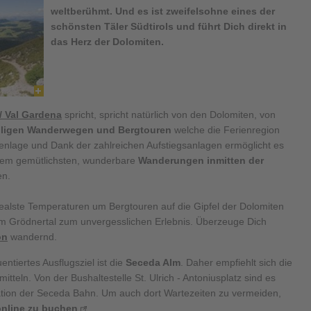
weltberühmt. Und es ist zweifelsohne eines der
schönsten Täler Südtirols und führt Dich direkt in
das Herz der Dolomiten.
/ Val Gardena
spricht, spricht natürlich von den Dolomiten, von
ligen Wanderwegen und Bergtouren
welche die Ferienregion
henlage und Dank der zahlreichen Aufstiegsanlagen ermöglicht es
em gemütlichsten, wunderbare
Wanderungen
inmitten der
en.
alste Temperaturen um Bergtouren auf die Gipfel der Dolomiten
m Grödnertal zum unvergesslichen Erlebnis. Überzeuge Dich
on
wandernd.
ntiertes Ausflugsziel ist die
Seceda Alm
. Daher empfiehlt sich die
itteln. Von der Bushaltestelle St. Ulrich - Antoniusplatz sind es
ation der Seceda Bahn. Um auch dort Wartezeiten zu vermeiden,
online zu buchen
.