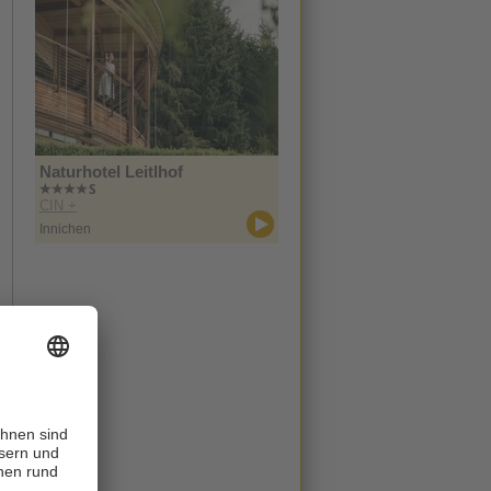
Naturhotel Leitlhof
CIN +
Innichen