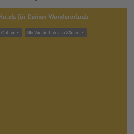
Hotels für Deinen Wanderurlaub
n Gröden
Alle Wanderhotels in Südtirol