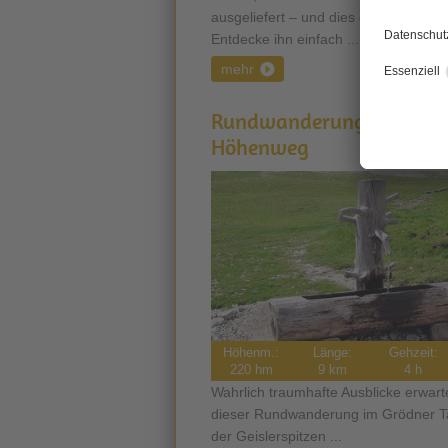
ausgeliefert – und dies genau auf d
Entdecke ihn einfach ...
mehr
Rundwanderung am Cisl
Höhenweg
Höhenm.:
Länge:
Gehzeit:
220 hm
9 km
4 h
Wahrlich traumhafte Ausblicke erwart
dieser Rundwanderung im Grödner Ta
der Geislerspitzen ...