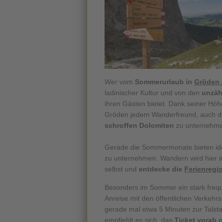
Wer vom
Sommerurlaub in
Gröden 
ladinischer Kultur und von den
unzäh
ihren Gästen bietet. Dank seiner Hö
Gröden jedem Wanderfreund, auch d
schroffen Dolomiten
zu unternehm
Gerade die Sommermonate bieten ide
zu unternehmen. Wandern wird hier i
selbst und
entdecke die
Ferienregi
Besonders im Sommer ein stark freque
Anreise mit den öffentlichen Verkehrsm
gerade mal etwa 5 Minuten zur Talst
empfiehlt es sich, das
Ticket vorab 