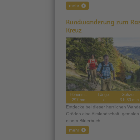
mehr
Rundwanderung zum Ras
Kreuz
Höhenm.:
Länge:
Gehzeit:
297 hm
/
3 h 30 min
Entdecke bei dieser herrlichen Wand
Gröden eine Almlandschaft, gemalen
einem Bilderbuch ...
mehr