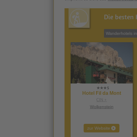
Die besten 
Wanderhotels i
Hotel Fil da Mont
CIN +
Wolkenstein
zur Website