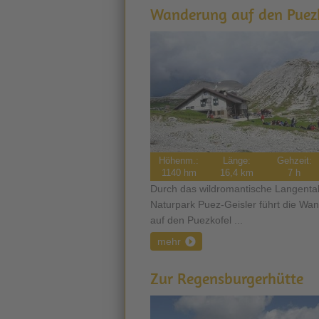
Wanderung auf den Puezk
Höhenm.:
Länge:
Gehzeit:
1140 hm
16,4 km
7 h
Durch das wildromantische Langenta
Naturpark Puez-Geisler führt die Wa
auf den Puezkofel ...
mehr
Zur Regensburgerhütte