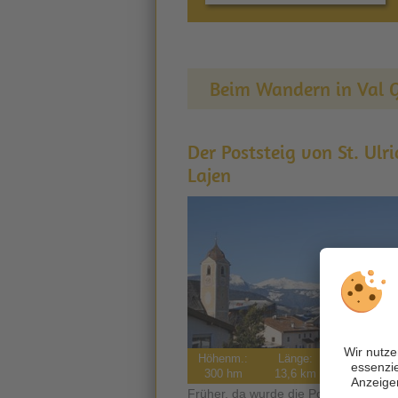
Beim Wandern in Val G
Der Poststeig von St. Ulr
Lajen
Höhenm.:
Länge:
Gehzeit:
300 hm
13,6 km
4 h
Früher, da wurde die Post noch zu F