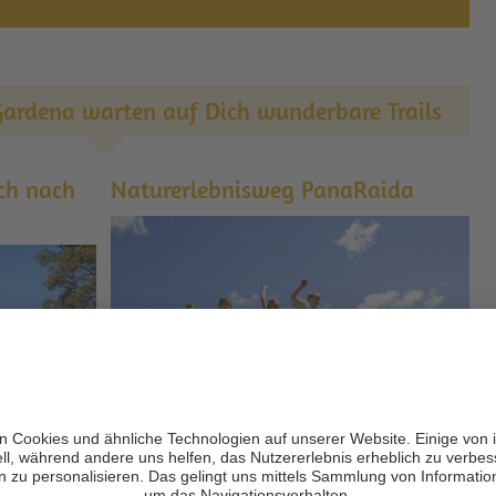
ardena warten auf Dich wunderbare Trails
ich nach
Naturerlebnisweg PanaRaida
Höhenm.:
Länge:
Gehzeit:
leicht
30 hm
3 km
1,5 h
mittel
Wunderschöner und abwechslungsreicher
Erlebnisweg für Groß und Klein, eingebettet im
uß