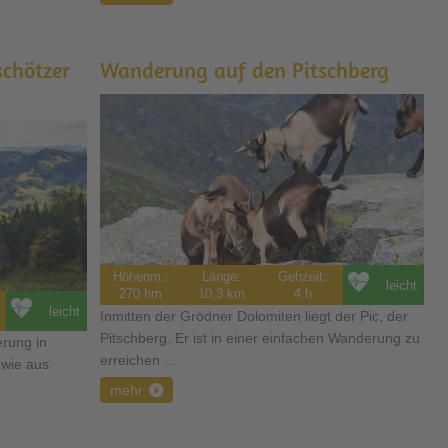
chötzer
Wanderung auf den Pitschberg
Höhenm.:
Länge:
Gehzeit:
leicht
270 hm
10,3 km
4 h
leicht
Inmitten der Grödner Dolomiten liegt der Pic, der
Pitschberg. Er ist in einer einfachen Wanderung zu
erung in
erreichen ...
 wie aus
mehr