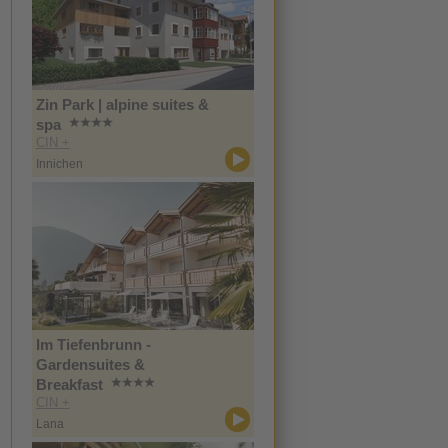
Zin Park | alpine suites &
spa
CIN +
Innichen
Im Tiefenbrunn -
Gardensuites &
Breakfast
CIN +
Lana