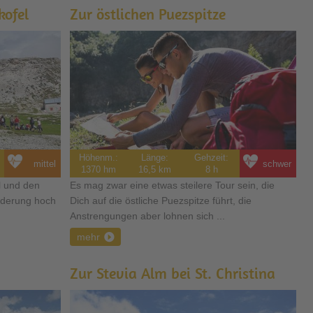
ofel
Zur östlichen Puezspitze
Höhenm.:
Länge:
Gehzeit:
mittel
schwer
1370 hm
16,5 km
8 h
l und den
Es mag zwar eine etwas steilere Tour sein, die
nderung hoch
Dich auf die östliche Puezspitze führt, die
Anstrengungen aber lohnen sich ...
mehr
Zur Stevia Alm bei St. Christina