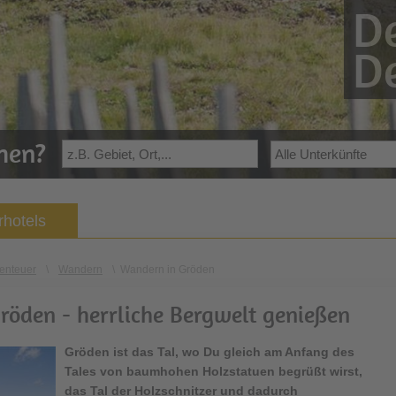
De
De
ehen?
hotels
enteuer
\
Wandern
\
Wandern in Gröden
röden - herrliche Bergwelt genießen
Gröden ist das Tal, wo Du gleich am Anfang des
Tales von baumhohen Holzstatuen begrüßt wirst,
das Tal der Holzschnitzer und dadurch