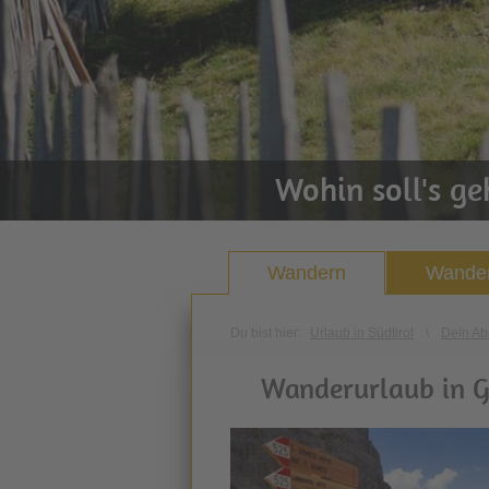
Wohin soll's g
Wandern
Wander
Du bist hier:
Urlaub in Südtirol
\
Dein Ab
Wanderurlaub in G