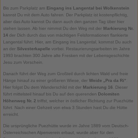
Bis zum Parkplatz am
Eingang ins Langental bei Wolkenstein
kannst Du mit dem Auto fahren. Der Parkplatz ist kostenpflichtig,
aber das Auto kannst Du dann auch den ganzen Tag über hier
stehen lassen. Ab hier nimmst Du den Weg mit der
Markierung Nr.
14
der Dich durch das von mächtigen Felsformationen flankierte
Langental führt. Hier, am Eingang ins Langental, kommst Du auch
an der
Silvesterkapelle
vorbei. Restaurierungsarbeiten im Jahre
1993 brachten 300 Jahre alte Fresken mit der Lebensgeschichte
Jesu zum Vorschein.
Danach führt der Weg zum Großteil durch lichten Wald und freie
Hänge hinauf zu einer größeren Wiese, der
Weide „Pra da Ri“
.
Hier folgst Du dem Wanderschild mit der
Markierung 16
. Dieser
führt mittelsteil hinauf bis Du auf den querenden
Dolomiten
Höhenweg Nr. 2
triffst, welcher in östlicher Richtung zur Puezhütte
führt. Nach einer Gehzeit von etwa 3 Stunden hast Du die Hütte
erreicht.
Die ursprüngliche Puezhütte wurde im Jahre 1889 vom Deutsch-
Österreichischen Alpenverein erbaut, wurde aber für den