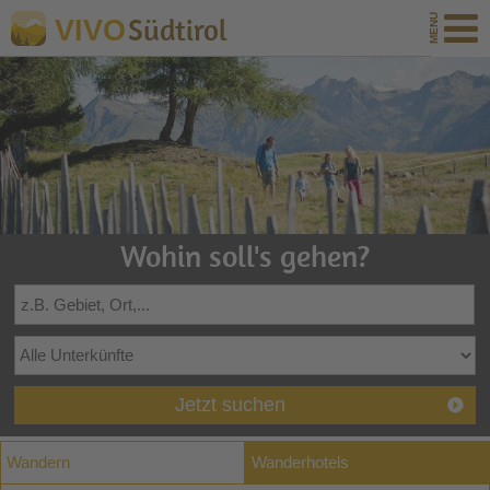
Südtirol
VIVO
Wohin soll's gehen?
Jetzt suchen
Wandern
Wanderhotels