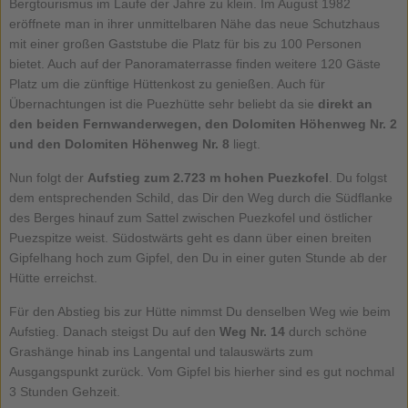
Bergtourismus im Laufe der Jahre zu klein. Im August 1982
eröffnete man in ihrer unmittelbaren Nähe das neue Schutzhaus
mit einer großen Gaststube die Platz für bis zu 100 Personen
bietet. Auch auf der Panoramaterrasse finden weitere 120 Gäste
Platz um die zünftige Hüttenkost zu genießen. Auch für
Übernachtungen ist die Puezhütte sehr beliebt da sie
direkt an
den beiden Fernwanderwegen, den Dolomiten Höhenweg Nr. 2
und den Dolomiten Höhenweg Nr. 8
liegt.
Nun folgt der
Aufstieg zum 2.723 m hohen Puezkofel
. Du folgst
dem entsprechenden Schild, das Dir den Weg durch die Südflanke
des Berges hinauf zum Sattel zwischen Puezkofel und östlicher
Puezspitze weist. Südostwärts geht es dann über einen breiten
Gipfelhang hoch zum Gipfel, den Du in einer guten Stunde ab der
Hütte erreichst.
Für den Abstieg bis zur Hütte nimmst Du denselben Weg wie beim
Aufstieg. Danach steigst Du auf den
Weg Nr. 14
durch schöne
Grashänge hinab ins Langental und talauswärts zum
Ausgangspunkt zurück. Vom Gipfel bis hierher sind es gut nochmal
3 Stunden Gehzeit.