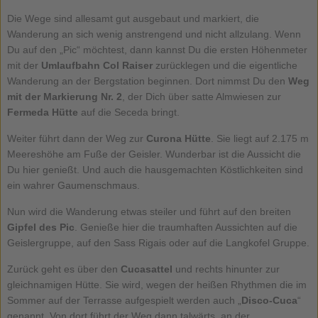
Die Wege sind allesamt gut ausgebaut und markiert, die
Wanderung an sich wenig anstrengend und nicht allzulang. Wenn
Du auf den „Pic“ möchtest, dann kannst Du die ersten Höhenmeter
mit der
Umlaufbahn Col Raiser
zurücklegen und die eigentliche
Wanderung an der Bergstation beginnen. Dort nimmst Du den
Weg
mit der Markierung Nr. 2
, der Dich über satte Almwiesen zur
Fermeda Hütte
auf die Seceda bringt.
Weiter führt dann der Weg zur
Curona Hütte
. Sie liegt auf 2.175 m
Meereshöhe am Fuße der Geisler. Wunderbar ist die Aussicht die
Du hier genießt. Und auch die hausgemachten Köstlichkeiten sind
ein wahrer Gaumenschmaus.
Nun wird die Wanderung etwas steiler und führt auf den breiten
Gipfel des Pic
. Genieße hier die traumhaften Aussichten auf die
Geislergruppe, auf den Sass Rigais oder auf die Langkofel Gruppe.
Zurück geht es über den
Cucasattel
und rechts hinunter zur
gleichnamigen Hütte. Sie wird, wegen der heißen Rhythmen die im
Sommer auf der Terrasse aufgespielt werden auch „
Disco-Cuca
“
genannt. Von dort führt der Weg dann talwärts, an der