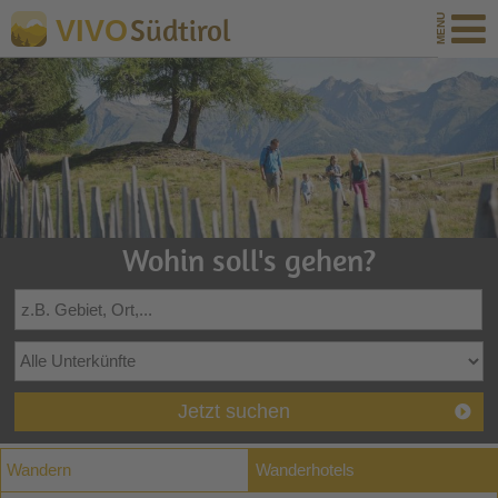
Südtirol
VIVO
Wohin soll's gehen?
Jetzt suchen
Wandern
Wanderhotels