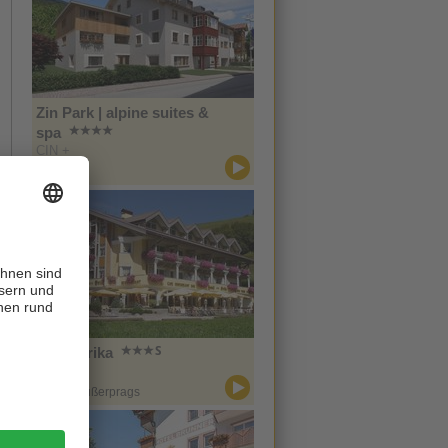
Zin Park | alpine suites &
spa
CIN +
Innichen
Hotel Erika
CIN +
Prags / Außerprags