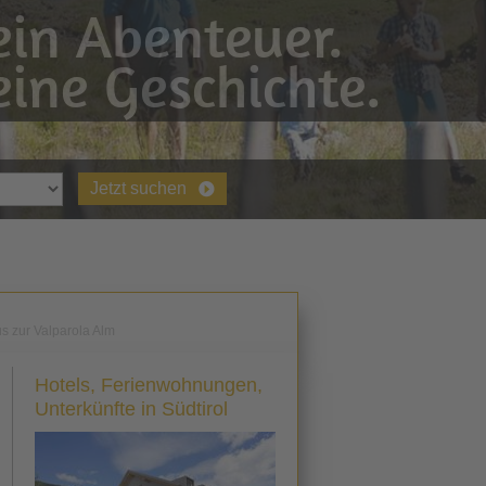
in Abenteuer.
ine Geschichte.
Jetzt suchen
s zur Valparola Alm
Hotels, Ferienwohnungen,
Unterkünfte in Südtirol