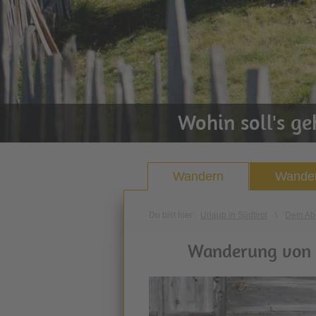
Wohin soll's g
Wandern
Wander
Du bist hier:
Urlaub in Südtirol
\
Dein Ab
Wanderung von S