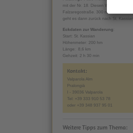
mit der Nr. 18. Diesen Weg folgend
Falzaregostraße. 300 m weiter in Ric
geht es dann zurück nach St. Kassian
Eckdaten zur Wanderung
:
Start: St. Kassian
Höhenmeter: 200 hm
Länge: 8,6 km
Gehzeit: 2 h 30 min
Kontakt:
Valparola Alm
Pralongià
I - 39036 Valparola
Tel: +39 333 910 53 78
oder +39 348 937 95 01
Weitere Tipps zum Thema: