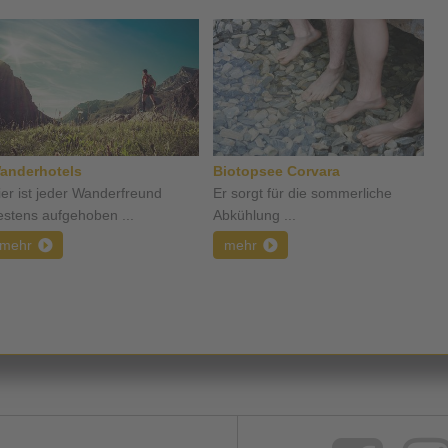
anderhotels
Biotopsee Corvara
ier ist jeder Wanderfreund
Er sorgt für die sommerliche
estens aufgehoben ...
Abkühlung ...
mehr
mehr