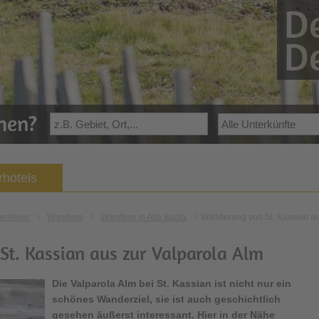
De
De
ehen?
hotels
enteuer
\
Wandern
\
Wandern in Alta Badia
\
Wanderung von St. Kassian au
t. Kassian aus zur Valparola Alm
Die Valparola Alm bei St. Kassian ist nicht nur ein
schönes Wanderziel, sie ist auch geschichtlich
gesehen äußerst interessant. Hier in der Nähe