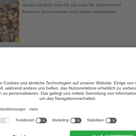
wurde nämlich vom 14. bis zum 16. Jahrhundert
Eisenerz geschmolzen und weiter verarbeitet.
der Name der
Valparola Alm
, sie heißt eigentlich „Munt de
n-Alm“ bedeutet, an die
einstige Eisenverarbeitungsstätte
. Die
. Kassian
aus über den Weg mit der Markierung Nr. 11 bis zum
t Du dann den Weg Nr. 18, der Dich durch Wald in südöstlicher
eht es dann weiter zur querenden Asphaltstraße, diese folgend,
an Ancëi
. Der Weg führt dann weiter bis zum Waldrand, wo bei der
8
leicht ansteigend zu den schönen Wiesen auf der Valparola Alm
egsweg. Wer allerdings weiter wandern möchte, der nimmt von der
der, nach Überquerung des Baches, in die
Landesstraße zum
an dann noch etwa 600m die Straße entlang bis zum Wegweiser