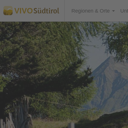
Südtirol
VIVO
Regionen & Orte
Unt