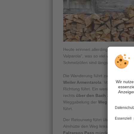
Heute erinnert allerdings nur mehr 
Valparola“, was so viel wie „Eisenöfe
Schmelzöfen sind längst zerfallen.
Die Wanderung führt zunächst von
St
Weiler Armentarola
. Von dort nimms
Richtung führt. Ein wenig aufwärts g
rechts
über den Bach zum Hotel Gr
Weggabelung der
Weg mit der Nr. 1
führt.
Der Retourweg führt über den Aufsti
Almhütte den Weg links ansteigend, 
Falzarego Pass
mündet. Dort geht m