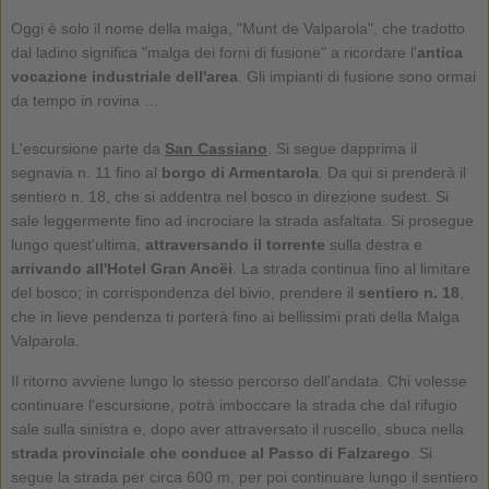
Oggi è solo il nome della malga, "Munt de Valparola", che tradotto
dal ladino significa "malga dei forni di fusione" a ricordare l'
antica
vocazione industriale dell'area
. Gli impianti di fusione sono ormai
da tempo in rovina …
L'escursione parte da
San Cassiano
. Si segue dapprima il
segnavia n. 11 fino al
borgo di Armentarola
. Da qui si prenderà il
sentiero n. 18, che si addentra nel bosco in direzione sudest. Si
sale leggermente fino ad incrociare la strada asfaltata. Si prosegue
lungo quest'ultima,
attraversando il torrente
sulla destra e
arrivando all'Hotel Gran Ancëi
. La strada continua fino al limitare
del bosco; in corrispondenza del bivio, prendere il
sentiero n. 18
,
che in lieve pendenza ti porterà fino ai bellissimi prati della Malga
Valparola.
Il ritorno avviene lungo lo stesso percorso dell'andata. Chi volesse
continuare l'escursione, potrà imboccare la strada che dal rifugio
sale sulla sinistra e, dopo aver attraversato il ruscello, sbuca nella
strada provinciale che conduce al Passo di Falzarego
. Si
segue la strada per circa 600 m, per poi continuare lungo il sentiero