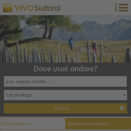
Südtirol
VIVO
Dove vuoi andare?
Cerca
Escursionismo
Hotel per escursionisti