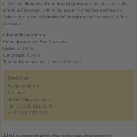
n. 18, che oltrepassa il
cimitero di guerra
per poi ritornare sulla
strada di Falzarego. 300 m più avanti in direzione del Passo di
Valparola si trova la
fermata dell'autobus
che ti riporterà a San
Cassiano.
I dati dell'escursione
:
Punto di partenza: San Cassiano
Dislivello: 200 m
Lunghezza: 8,6 km
Tempo di percorrenza: 2 ore e 30 minuti
Contatto:
Malga Valparola
Pralongià
39036 Valparola, Italia
Tel: +39 333 910 53 78
o +39 348 937 95 01
Altri suggerimenti che possono interessarti: