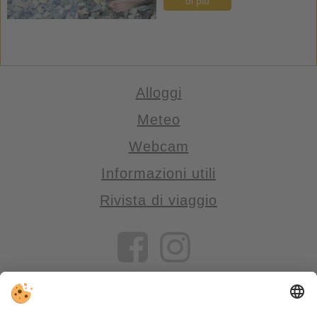
di più
Alloggi
Meteo
Webcam
Informazioni utili
Rivista di viaggio