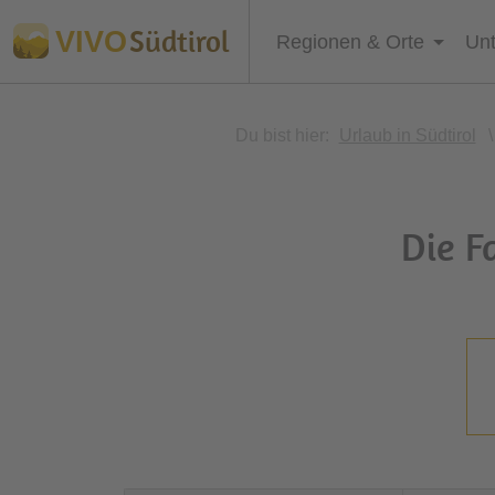
Südtirol
VIVO
Regionen & Orte
Unt
Du bist hier:
Urlaub in Südtirol
\
Die F