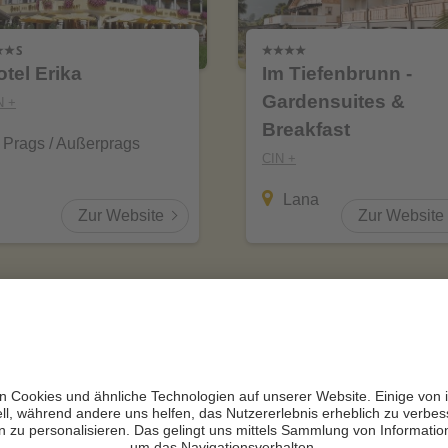
otel Erika
Im Tiefenbrunn -
Gardensuites &
N +
Breakfast
Prags / Außerprags
CIN +
Lana
Zur Website
Zur Website