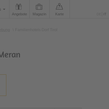
s
Angebote
Magazin
Karte
DE
IT
ebung
\
Familienhotels Dorf Tirol
 Meran