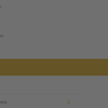
rn
et.
tels