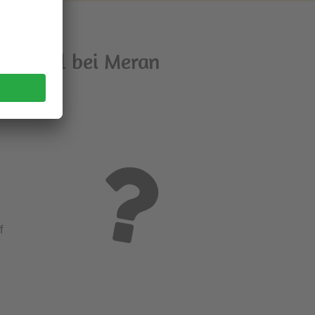
rf Tirol bei Meran
f