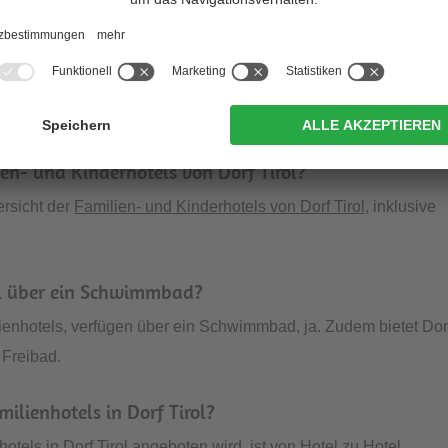
Fragen rund um Familienhotels in Do
en- und Kinderhotels von Dorf Tirol?
ersicht der
Familien- und Kinderhotels von Dorf Tirol
, inklusive
rol über ein Schwimmbad?
ilienhotels, verfügen über ein Schwimmbad, ja. Zudem bietet Dor
 Freibad.
lienhotels in Dorf Tirol?
tels in Dorf Tirol angeboten wird, ist von Hotel zu Hotel