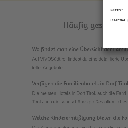
Häufig gestellte 
Wo findet man eine Übersicht der Famili
Auf VIVOSüdtirol findest du eine detaillierte Üb
toller Angebote.
Verfügen die Familienhotels in Dorf Ti
Die meisten Hotels in Dorf Tirol, auch die Fam
Tirol auch ein sehr schönes großes öffentliches
Welche Kinderermäßigung bieten die Fami
Die Kinderermäßigung, welche in den Familienho