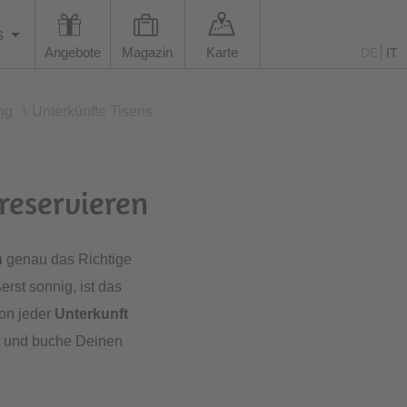
s
Angebote
Magazin
Karte
DE
IT
ng
\
Unterkünfte Tisens
reservieren
n
genau das Richtige
rst sonnig, ist das
von jeder
Unterkunft
t und buche Deinen