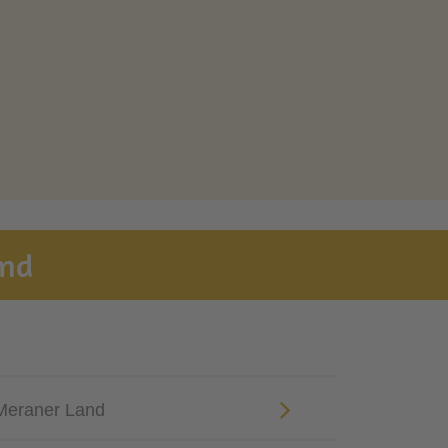
and
 Meraner Land