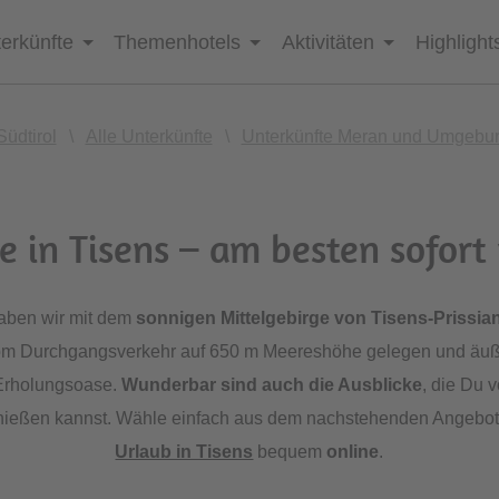
erkünfte
Themenhotels
Aktivitäten
Highlight
Südtirol
\
Alle Unterkünfte
\
Unterkünfte Meran und Umgebu
e in Tisens – am besten sofort 
aben wir mit dem
sonnigen Mittelgebirge von Tisens-Prissia
vom Durchgangsverkehr auf 650 m Meereshöhe gelegen und äuße
Erholungsoase.
Wunderbar sind auch die Ausblicke
, die Du 
ießen kannst. Wähle einfach aus dem nachstehenden Angebo
Urlaub in Tisens
bequem
online
.