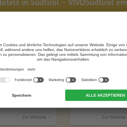
otels in Südtirol – VIVOSüdtirol emp
turhotel Leitlhof
Zin Park | alpine
suites & spa
N +
CIN +
Innichen
Innichen
Zur Website
Zur Website