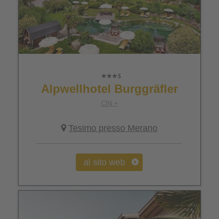
Alpwellhotel Burggräfler
CIN +
Tesimo presso Merano
al sito web