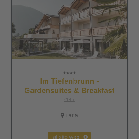
Im Tiefenbrunn -
Gardensuites & Breakfast
CIN +
Lana
al sito web