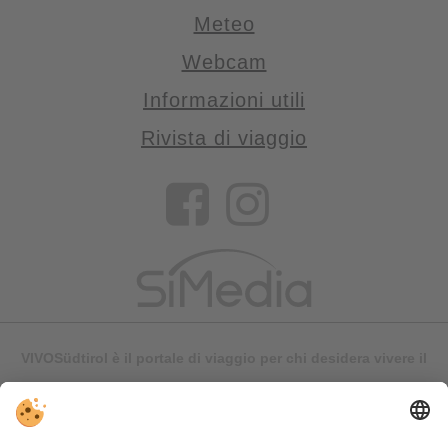
Meteo
Webcam
Informazioni utili
Rivista di viaggio
VIVOSüdtirol è il portale di viaggio per chi desidera vivere il
Trentino Alto Adige davvero – con consigli autentici, alloggi e
offerte su misura.