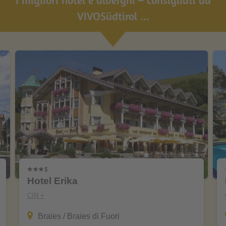
I migliori hotel e alberghi – consigliati da
VIVOSüdtirol ...
Hotel Erika
CIN +
Braies / Braies di Fuori