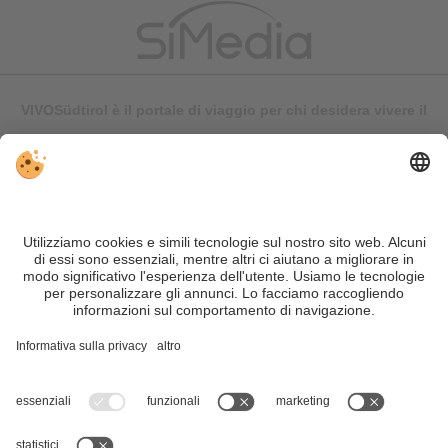
VIVOSüdtirol è il portale di viaggio per chi desidera vivere il
Trentino Alto Adige davvero – con consigli autentici, alloggi e
offerte su misura.
Nonostante il lavoro accurato e il costante aggiornamento dei
contenuti, si possono verificare errori. Non garantiamo la
correttezza e la completezza di tutte le informazioni. Per
motivi di sicurezza, si prega di verificare chiedendo
direttamente sul posto all'organizzatore.
Sitemap
|
Editoria
&
Direttiva privacy
|
Impostazioni cookie individuali
| Part. IVA IT02365710215