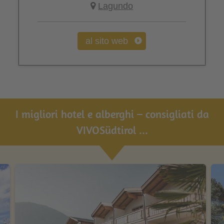
Lagundo
al sito web
I migliori hotel e alberghi – consigliati da
VIVOSüdtirol ...