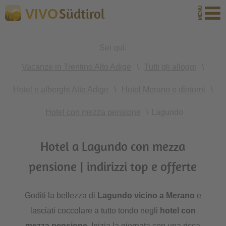
Südtirol
VIVO
Sei qui:
Vacanze in Trentino Alto Adige
\
Tutti gli alloggi
\
Hotel e alberghi Alto Adige
\
Hotel Merano e dintorni
\
Hotel con mezza pensione
\
Lagundo
Hotel a Lagundo con mezza
pensione | indirizzi top e offerte
Goditi la bellezza di
Lagundo vicino a Merano
e
lasciati coccolare a tutto tondo negli
hotel con
mezza pensione
. Inizia la giornata con una ricca