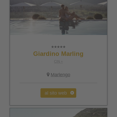
Giardino Marling
CIN +
Marlengo
al sito web