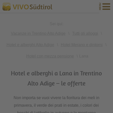
Südtirol
VIVO
Sei qui:
Vacanze in Trentino Alto Adige
\
Tutti gli alloggi
\
Hotel e alberghi Alto Adige
\
Hotel Merano e dintorni
\
Hotel con mezza pensione
\
Lana
Hotel e alberghi a Lana in Trentino
Alto Adige – le offerte
Non importa se vuoi vivere la fioritura dei meli in
primavera, il verde dei prati in estate, i colori dei
boschi di latifoglie in autunno o le montagne