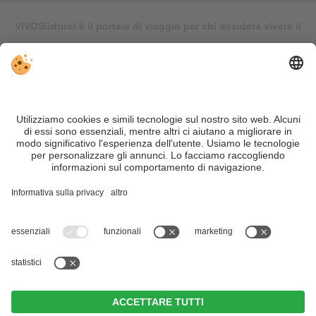
VIVOSüdtirol è il portale di viaggio per chi desidera vivere il
Trentino Alto Adige davvero – con consigli autentici, alloggi e
offerte su misura.
Nonostante il lavoro accurato e il costante aggiornamento dei
contenuti, si possono verificare errori. Non garantiamo la
correttezza e la completezza di tutte le informazioni. Per
motivi di sicurezza, si prega di verificare chiedendo
direttamente sul posto all'organizzatore.
Sitemap
|
Editoria
&
Direttiva privacy
|
Impostazioni cookie individuali
| Part. IVA IT02365710215