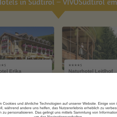
otels in Südtirol – VIVOSüdtirol emp
otel Erika
Naturhotel Leitlhof
N +
CIN +
Prags / Außerprags
Innichen
Zur Website
Zur Website