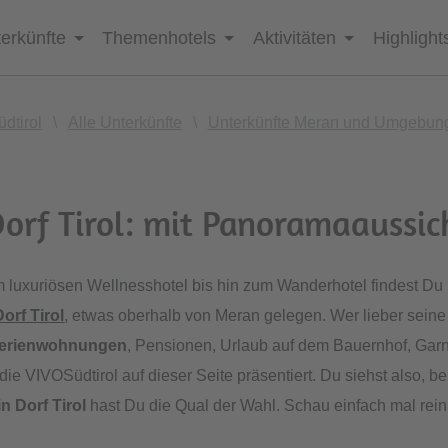
erkünfte
Themenhotels
Aktivitäten
Highlight
üdtirol
\
Alle Unterkünfte
\
Unterkünfte Meran und Umgebun
orf Tirol: mit Panoramaaussi
 luxuriösen Wellnesshotel bis hin zum Wanderhotel findest Du 
Dorf Tirol
, etwas oberhalb von Meran gelegen. Wer lieber seine 
erienwohnungen
, Pensionen, Urlaub auf dem Bauernhof, Gar
e VIVOSüdtirol auf dieser Seite präsentiert. Du siehst also, b
in Dorf Tirol
hast Du die Qual der Wahl. Schau einfach mal rein