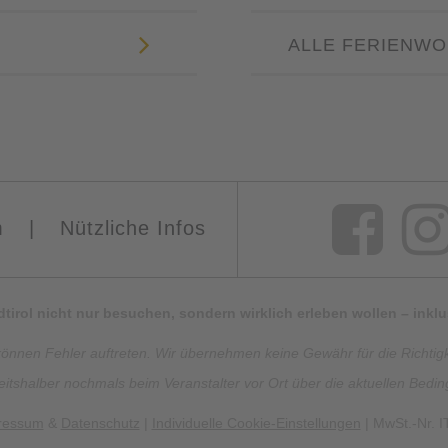
ALLE FERIENWO
m
|
Nützliche Infos
Südtirol nicht nur besuchen, sondern wirklich erleben wollen – ink
können Fehler auftreten. Wir übernehmen keine Gewähr für die Richtigkei
eitshalber nochmals beim Veranstalter vor Ort über die aktuellen Bedi
ressum
&
Datenschutz
|
Individuelle Cookie-Einstellungen
| MwSt.-Nr. 