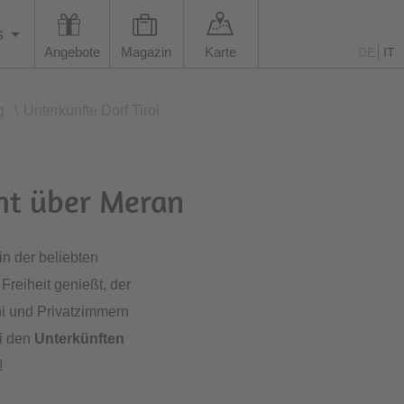
s
Angebote
Magazin
Karte
DE
IT
g
\
Unterkünfte Dorf Tirol
cht über Meran
in der beliebten
Freiheit genießt, der
ni und Privatzimmern
ei den
Unterkünften
!