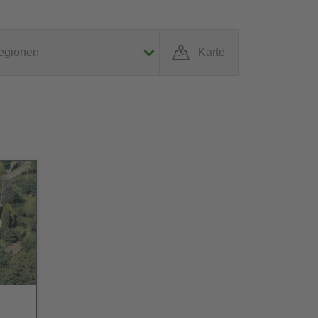
egionen
Karte