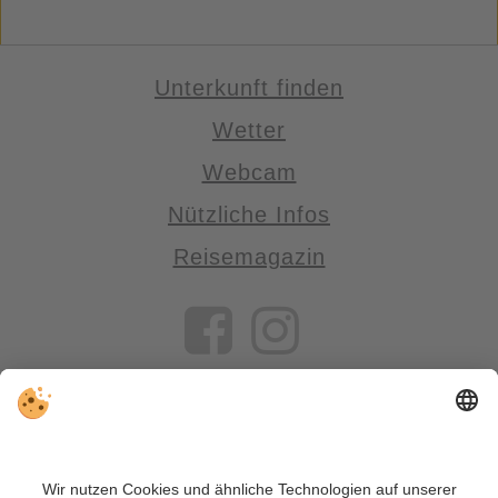
Unterkunft finden
Wetter
Webcam
Nützliche Infos
Reisemagazin
VIVOSüdtirol ist das Reiseportal für alle, die Südtirol nicht nur