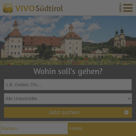
Südtirol
VIVO
Wohin soll's gehen?
Jetzt suchen
Barbian
Hotels