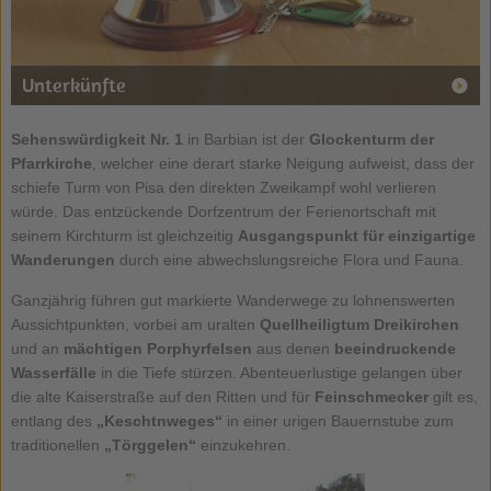
Unterkünfte
Sehenswürdigkeit Nr. 1
in Barbian ist der
Glockenturm der
Pfarrkirche
, welcher eine derart starke Neigung aufweist, dass der
schiefe Turm von Pisa den direkten Zweikampf wohl verlieren
würde. Das entzückende Dorfzentrum der Ferienortschaft mit
seinem Kirchturm ist gleichzeitig
Ausgangspunkt für einzigartige
Wanderungen
durch eine abwechslungsreiche Flora und Fauna.
Ganzjährig führen gut markierte Wanderwege zu lohnenswerten
Aussichtpunkten, vorbei am uralten
Quellheiligtum Dreikirchen
und an
mächtigen Porphyrfelsen
aus denen
beeindruckende
Wasserfälle
in die Tiefe stürzen. Abenteuerlustige gelangen über
die alte Kaiserstraße auf den Ritten und für
Feinschmecker
gilt es,
entlang des
„Keschtnweges“
in einer urigen Bauernstube zum
traditionellen
„Törggelen“
einzukehren.