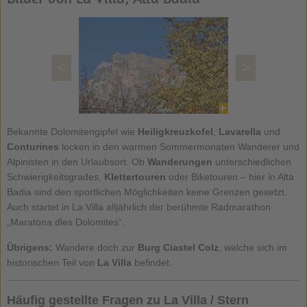
<
>
Bekannte Dolomitengipfel wie
Heiligkreuzkofel
,
Lavarella
und
Conturines
locken in den warmen Sommermonaten Wanderer und
Alpinisten in den Urlaubsort. Ob
Wanderungen
unterschiedlichen
Schwierigkeitsgrades,
Klettertouren
oder Biketouren – hier in Alta
Badia sind den sportlichen Möglichkeiten keine Grenzen gesetzt.
Auch startet in La Villa alljährlich der berühmte Radmarathon
„Maratona dles Dolomites“.
Übrigens:
Wandere doch zur
Burg Ciastel Colz
, welche sich im
historischen Teil von
La Villa
befindet.
Häufig gestellte Fragen zu La Villa / Stern