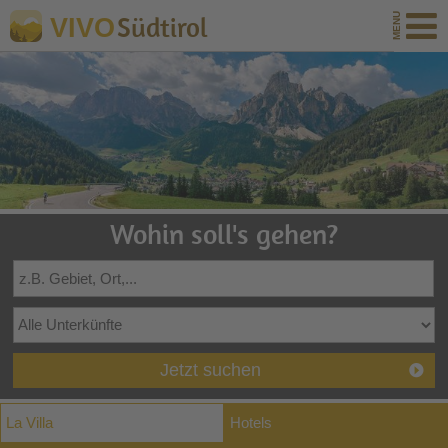
Südtirol
VIVO
Wohin soll's gehen?
Jetzt suchen
La Villa
Hotels