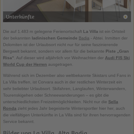
Unterkünfte
Die auf 1.483 m gelegene Ferienortschaft
La Villa
ist ein Ortsteil
der bekannten
ladinischen Gemeinde
Badia
- Abtei. Inmitten der
Dolomiten ist der Urlaubsort nicht nur für seine faszinierende
Bergwelt bekannt, sondern vor allem für die bekannte
Piste „Gran
Risa“
. Auf dieser wird alljährlich vor Weihnachten der
Audi FIS Ski
World Cup der Herren
ausgetragen.
Während sich im Dezember also weltbekannte Skistars und Fans in
La Villa treffen, ist Corvara auch in der restlichen Winterzeit ein
sehr beliebter Urlaubsort. Skifahren, Langlaufen, Winterwandern,
Tourenskigehen oder Schneewanderungen – es gibt die
unterschiedlichsten Freizeitmöglichkeiten. Nicht nur die
Sella
Ronda
zieht jedes Jahr begeisterte Wintersportler hier her, auch
die vielfältigen Unterkünfte in La Villa sind für ihren hervorragenden
Service bekannt.
Bilder von La Villa, Alta Badia