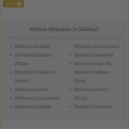
mehr
Weitere Webcams in Südtirol:
Webcams Eggental
Webcams Meraner Land
Webcams Eisacktal -
Webcams Passeiertal
Wipptal
Webcams Seiser Alm
Webcams Gitschberg -
Webcams Südtirols
Jochtal
Süden
Webcams Gröden
Webcams Tauferer
Webcams Hochpustertal
Ahrntal
Webcams Kronplatz
Webcams Vinschgau