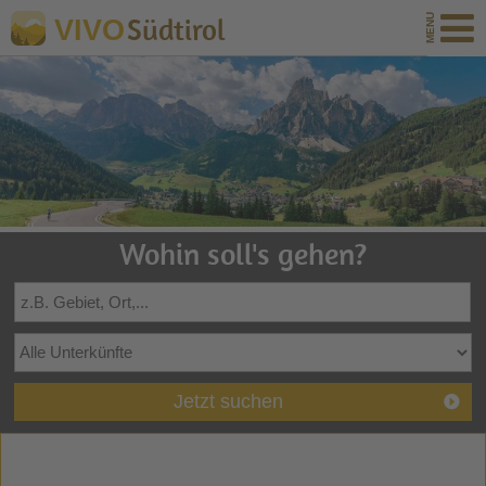
Südtirol
VIVO
Wohin soll's gehen?
Jetzt suchen