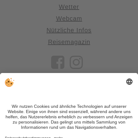
Wetter
Webcam
Nützliche Infos
Reisemagazin
VIVOSüdtirol ist das Reiseportal für alle, die Südtirol nicht nur
besuchen, sondern wirklich erleben wollen – inklusive Tipps,
tollen Unterkünften und Angeboten.
Trotz genauer Arbeit und ständigem Aktualisieren der Inhalte,