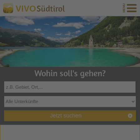
Südtirol
VIVO
Wohin soll's gehen?
Jetzt suchen