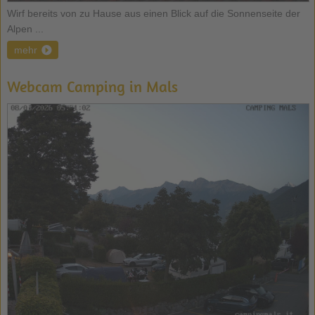
Wirf bereits von zu Hause aus einen Blick auf die Sonnenseite der
Alpen ...
mehr
Webcam Camping in Mals