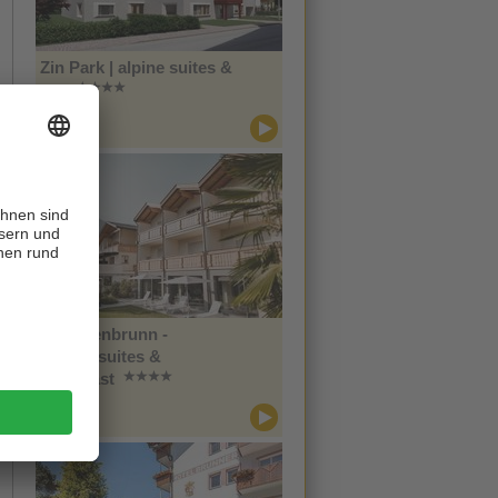
Zin Park | alpine suites &
spa
CIN +
Innichen
Im Tiefenbrunn -
Gardensuites &
Breakfast
CIN +
Lana