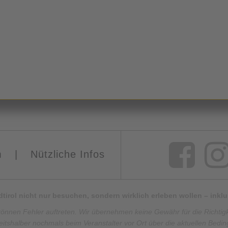
m
|
Nützliche Infos
Südtirol nicht nur besuchen, sondern wirklich erleben wollen – ink
können Fehler auftreten. Wir übernehmen keine Gewähr für die Richtigkei
eitshalber nochmals beim Veranstalter vor Ort über die aktuellen Bedi