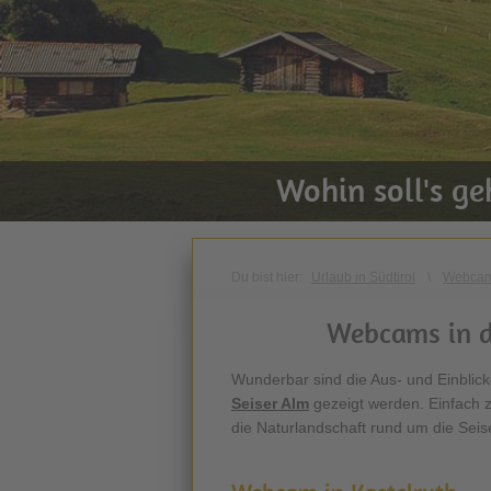
Wohin soll's g
Du bist hier:
Urlaub in Südtirol
\
Webca
Webcams in d
Wunderbar sind die Aus- und Einblick
Seiser Alm
gezeigt werden. Einfach 
die Naturlandschaft rund um die Seis