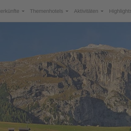
erkünfte
Themenhotels
Aktivitäten
Highlight