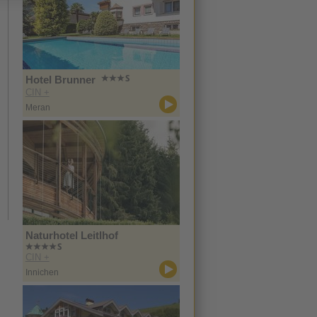
Hotel Brunner
CIN +
Meran
Naturhotel Leitlhof
CIN +
Innichen