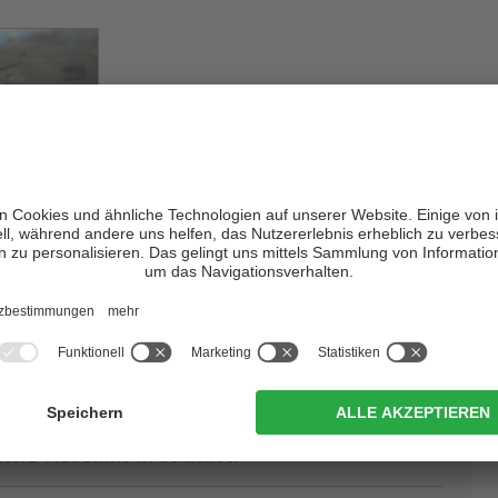
ser Alm
a ...
tere Webcams in Südtirol: