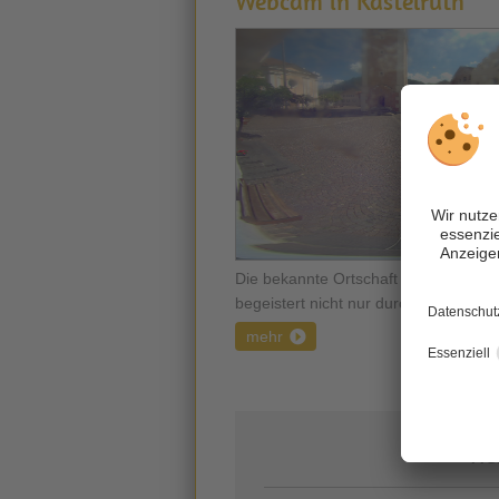
Webcam in Kastelruth
Die bekannte Ortschaft nahe der Sei
begeistert nicht nur durch ihr Panoram
mehr
Wei